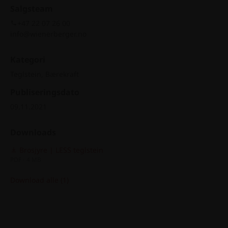
Salgsteam
+47 22 07 26 00
info@wienerberger.no
Kategori
Teglstein, Bærekraft
Publiseringsdato
09.11.2021
Downloads
Brosjyre | LESS teglstein
PDF - 4 MB
Download alle (1)