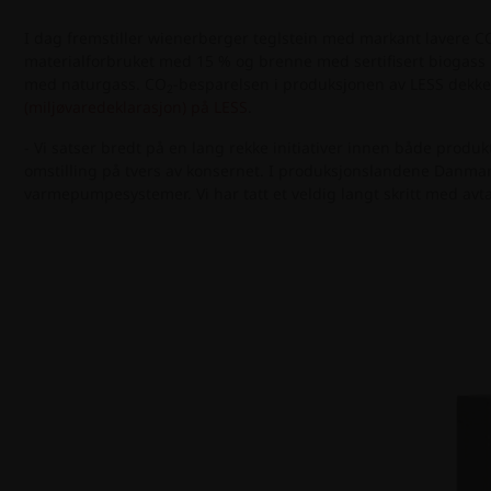
I dag fremstiller wienerberger teglstein med markant lavere C
materialforbruket med 15 % og brenne med sertifisert biogass
med naturgass. CO
-besparelsen i produksjonen av LESS dekker 
2
(miljøvaredeklarasjon) på LESS
.
- Vi satser bredt på en lang rekke initiativer innen både produk
omstilling på tvers av konsernet. I produksjonslandene Danmark 
varmepumpesystemer. Vi har tatt et veldig langt skritt med avtal