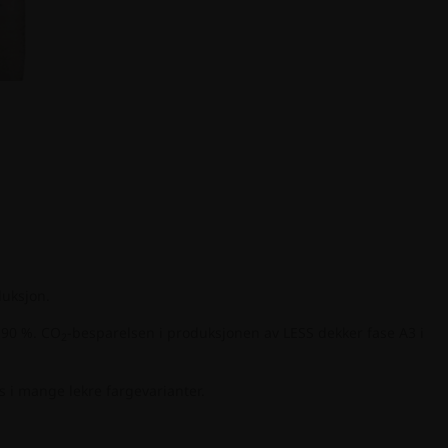
duksjon.
-90 %. CO
-besparelsen i produksjonen av LESS dekker fase A3 i
2
s i mange lekre fargevarianter.