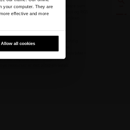
nedknust tilstand og 100% gjenbrukbare som
n your computer. They are
Søk
vor vi sammen med Teknologisk Institut og RGS
, more effective and more
gjenvinning i nye tegltyper. På den måten
Visualisering
enda et skritt i retning av å lukke
Downloads
optimalisert, slik at vi gjennomsnittlig
Allow all cookies
ikre gjenvinning av overskuddsvarme.
orplikter vi oss til å sette tilbake området i
Produkter
 vi med regionene om enten re- eller
ye ressurser er det alltid en avtalt
.