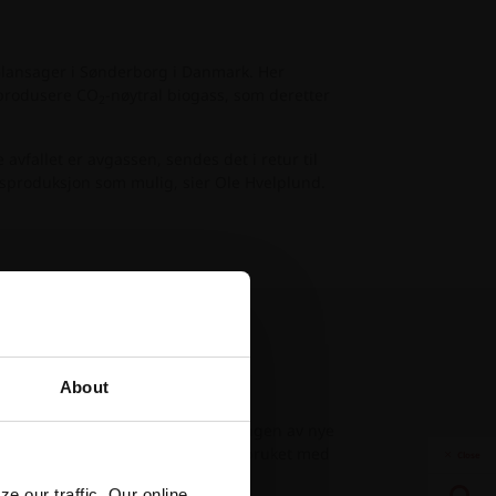
Glansager i Sønderborg i Danmark. Her
å produsere CO
-nøytral biogass, som deretter
2
avfallet er avgassen, sendes det i retur til
gassproduksjon som mulig, sier Ole Hvelplund.
About
ere materialforbruket i fremstillingen av nye
det lykkes å redusere materialforbruket med
Close
e our traffic. Our online