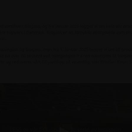
sertifisert biogass, og fra januar 2025 legger vi om hele vår produ
 våre teglverk i Danmark. Biogass er en fornybar energikilde som pr
jon.
aturgass og biogass, men fra 1. januar 2025 legger vi om all produ
lse på over 60 prosent ved overgangen fra ren naturgass til biogas
sler og reduserer vårt CO
-utslipp så vesentlig, sier Kristian Knorr
2