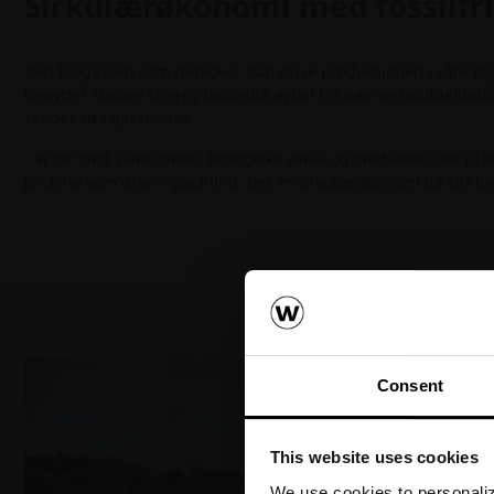
Sirkulærøkonomi med fossilfri
Den biogassen som fremover skal drive produksjonen i våre teg
benytter Nature Energy biologisk avfall fra næringsmiddelindus
sendes ut i gassnettet.
- Vi tar imot samfunnets biologiske avfall og omdanner det til k
jordene som grønn gjødning. Det er sirkulærøkonomi på sitt beste
Consent
This website uses cookies
We use cookies to personalize