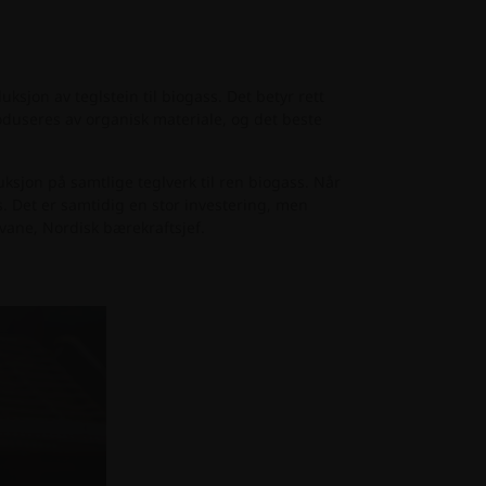
ksjon av teglstein til biogass. Det betyr rett
oduseres av organisk materiale, og det beste
ksjon på samtlige teglverk til ren biogass. Når
s. Det er samtidig en stor investering, men
 Svane, Nordisk bærekraftsjef.