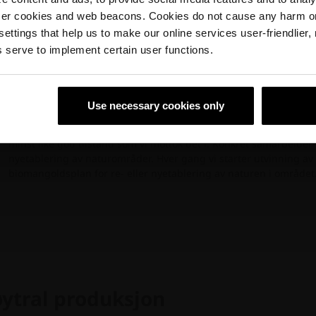
Vi kan ikke vise valgte filer. Vennligst prøv igjen senere
Oppsirkulering:
Våre produkter er både 100% gjenvennlige til 
ser cookies and web beacons. Cookies do not cause any harm o
gamle teglstein i nye bygg. Vi satser også på oppsirkulering, h
 settings that help us to make our online services user-friendlier
Nordic gjør forsøk med nedknusing av hele teglsteinsvegger til 
 serve to implement certain user functions.
bidrar vi til å redusere behovet for jomfruelige materialer og tar 
materialkretsløpet.
Energioptimalisering:
Våre produksjonsanlegg blir løpende energi
Use necessary cookies only
forbedrer energiforbruket med 10% i året - blant annet ved å s
Biomangfold: Hver gang vi etablerer utvinning av naturressurser, f
minst like god tilstand som vi mottok det i. Konkret samarbeider
nyetablering av naturområder. Hver gang vi starter utvinning av n
biomangoldsplan for re- eller nyetablering av naturen i området
øytral produksjon