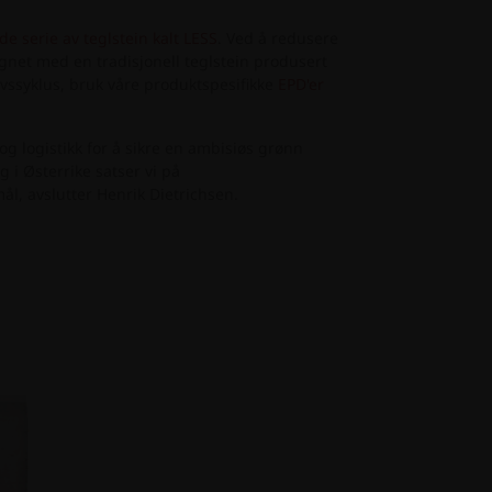
e serie av teglstein kalt LESS
. Ved å redusere
net med en tradisjonell teglstein produsert
ivssyklus, bruk våre produktspesifikke
EPD'er
og logistikk for å sikre en ambisiøs grønn
 i Østerrike satser vi på
ål, avslutter Henrik Dietrichsen.