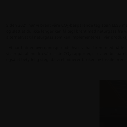
Siden 2021 har vi brent våre CO
-besparende teglstein LESS med 
2
og slett at du ikke lenger kan få tegl brent med naturgass fra
alternativet til naturgass som kan implementeres i vår produks
- Vi har hatt en overgangsperiode hvor vi har brent med både n
vi ser på tallene fra våre siste CO
-rapporter, ser vi en bespare
2
også et betydelig steg, da vi eliminerer bruken av fossile bren