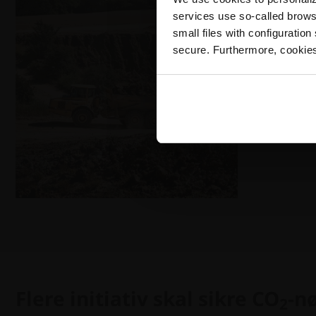
services use so-called brow
small files with configuration
secure. Furthermore, cookies
Flere initiativ skal sikre CO
-n
2