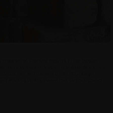
v teglstein på samtlige teglverk til ren biogass.
inaviske teglsteinsproduksjon utelukkende kommer
 biogass mer enn halverer vi vårt CO
-utslipp i
2
så et viktig skritt på veien mot vårt mål om en