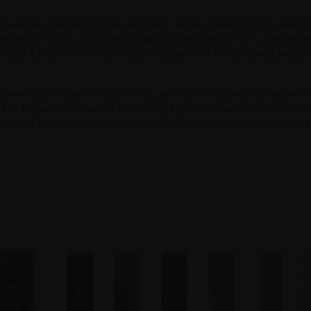
O
-avtrykk enn tradisjonelle teglstein. Vi har utviklet en
CO
-sparend
2
2
 reduserer vi CO
-utslippet i produksjonen med 70-90 %, sammenlig
2
fase A3 i EPD’en. For den totale besparelsen for hele produktets l
tutvikling, innkjøp, energiforbruk, optimalisering av produksjonen 
er biogass et fokusområde, i Belgia gjør vi forsøk med el-ovner, og
en om 100% biogass fra 2025, men vi stopper ikke før vi er helt i m