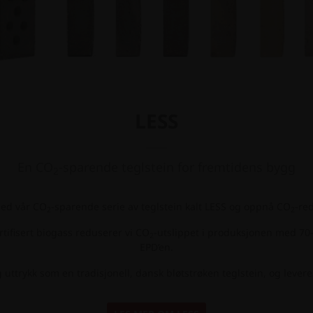
LESS
En CO
-sparende teglstein for fremtidens bygg
2
ed vår CO
-sparende serie av teglstein kalt LESS og oppnå CO
-re
2
2
ifisert biogass reduserer vi CO
-utslippet i produksjonen med 70
2
EPD’en.
ttrykk som en tradisjonell, dansk bløtstrøken teglstein, og levere