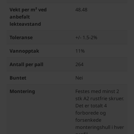
Vekt per m² ved
48.48
anbefalt
lekteavstand
Toleranse
+/- 1.5-2%
Vannopptak
11%
Antall per pall
264
Buntet
Nei
Montering
Festes med minst 2
stk A2 rustfrie skruer.
Det er totalt 4
forborede og
forsenkede
monteringshull i hver