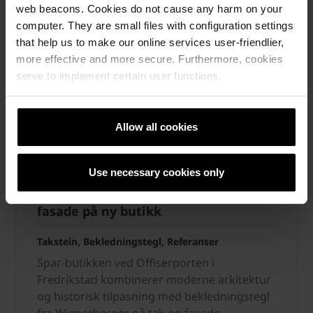
web beacons. Cookies do not cause any harm on your
computer. They are small files with configuration settings
that help us to make our online services user-friendlier,
more effective and more secure. Furthermore, cookies
serve to implement certain user functions.
Allow all cookies
Use necessary cookies only
Offiserporten: tegl forbinder tak og
fasade på ny butikk
Takstein, Bekledningstegl, Referanser
Spar-butikken ved Offiserporten i
Fredrikstad kombinerer moderne arkitektur
og historisk tilpasning med bekledningstegl