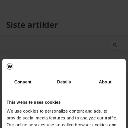
Siste artikler
Nyeste først
43
Resultater
Consent
Details
About
This website uses cookies
We use cookies to personalize content and ads, to
provide social media features and to analyze our traffic.
Our online services use so-called browser cookies and