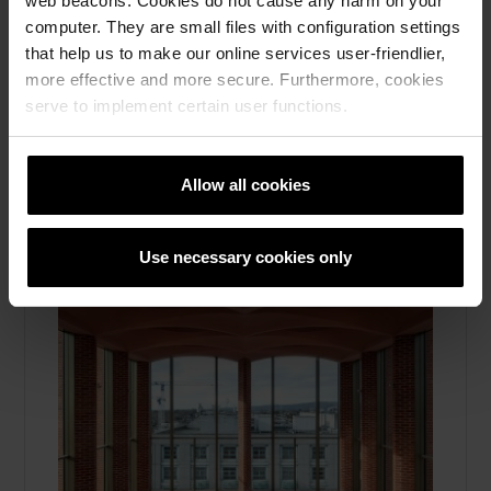
web beacons. Cookies do not cause any harm on your
computer. They are small files with configuration settings
Les mer
that help us to make our online services user-friendlier,
more effective and more secure. Furthermore, cookies
Referanser, Marktegl
serve to implement certain user functions.
Allow all cookies
Use necessary cookies only