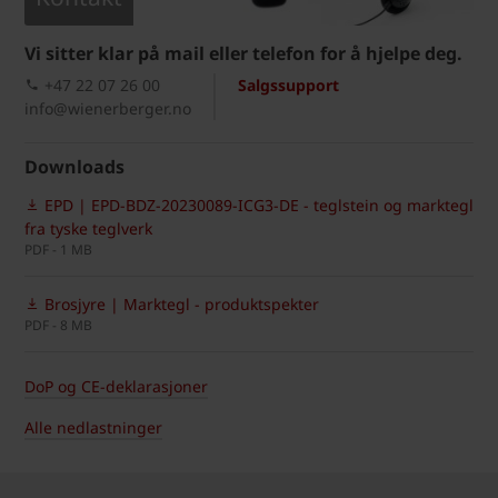
Vi sitter klar på mail eller telefon for å hjelpe deg.
+47 22 07 26 00
Salgssupport
info@wienerberger.no
Downloads
EPD | EPD-BDZ-20230089-ICG3-DE - teglstein og marktegl
fra tyske teglverk
PDF - 1 MB
Brosjyre | Marktegl - produktspekter
PDF - 8 MB
DoP og CE-deklarasjoner
Alle nedlastninger