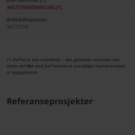
DoP nummer (*)
34573700R004W1345 (*)
Artikkelnummer
34573700
(*) DoP-en er kun veiledende – den gjeldende versjonen kan
lastes ned
her
med DoP-nummeret som følger med leveransen
til byggeplassen.
Referanseprosjekter