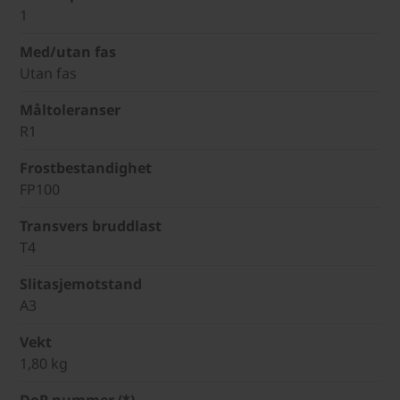
1
Med/utan fas
Utan fas
Måltoleranser
R1
Frostbestandighet
FP100
Transvers bruddlast
T4
Slitasjemotstand
A3
Vekt
1,80 kg