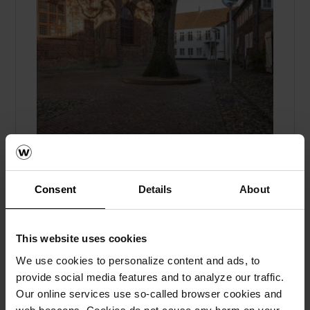
Historisk kirkebakke får nytt liv med
Consent
Details
About
belegningssteiner
Referanser, Marktegl
This website uses cookies
Kirkebakken ved Tønder Kristkirke i
We use cookies to personalize content and ads, to
Danmark er blitt renovert med stor respekt
provide social media features and to analyze our traffic.
for omgivelsene, og har fått ny belegning fra
Our online services use so-called browser cookies and
wienerberger.