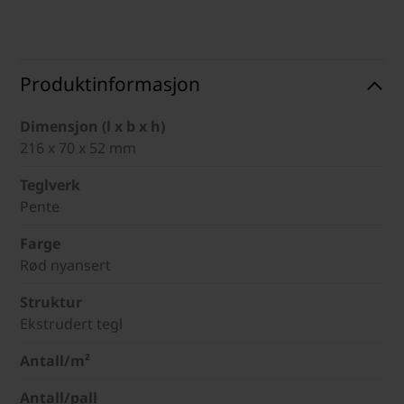
Produktinformasjon
Dimensjon (l x b x h)
216 x 70 x 52 mm
Teglverk
Pente
Farge
Rød nyansert
Struktur
Ekstrudert tegl
Antall/m²
Antall/pall