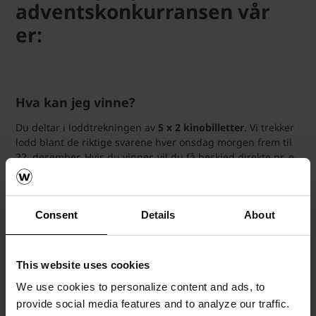
adventskonkurransen vår
er:
Hva kan jeg vinne?
Du deltar i loddtrekningen av
5 x 2 kinobilletter
. Vi trekker
lodd blant de riktige svarene hver onsdag morgen frem til
22. desember. Hvis du vinner, vil du få beskjed direkte pr. e-
post – og navnet ditt vil bli offentliggjort på Facebook og
LinkedIn.
Les konkurransereglene her
Consent
Details
About
Vi ønsker deg en god julehelg :-)
This website uses cookies
Team Wienerberger
We use cookies to personalize content and ads, to
provide social media features and to analyze our traffic.