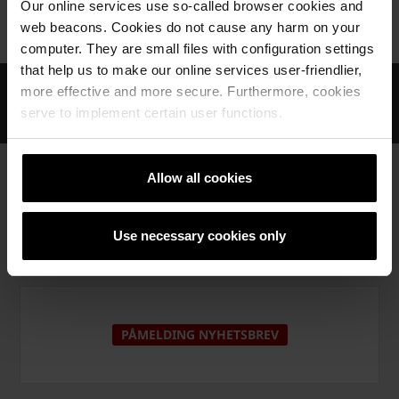
Our online services use so-called browser cookies and
web beacons. Cookies do not cause any harm on your
Home
Svar - 3. søndag i advent
computer. They are small files with configuration settings
that help us to make our online services user-friendlier,
Profesjonell rådgiving
more effective and more secure. Furthermore, cookies
serve to implement certain user functions.
Produkter med lang levetid
Allow all cookies
KONTAKT OSS
Use necessary cookies only
PÅMELDING NYHETSBREV