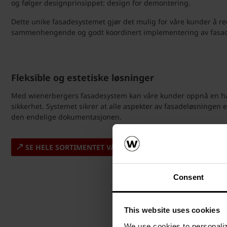
og følger designprinsippet: design for demontering.
Dette unike fasadesystemet gjør det mulig for våre kunder å red
sammenhengende og godt koordinert implementering av fasa
Fleksible og estetiske løsninger
Med wienerbergers fasadesystem kan våre kunder oppnå en ha
sikkerhet. Systemet sikrer at alle aspekter av fasadeløsningen e
den endelige dokumentasjonen.
SE HELE SORTIMENTET VÅRT MED BEKLEDNINGSTEGL HER
Consent
This website uses cookies
We use cookies to personalize