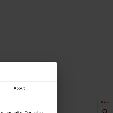
About
Close
e our traffic. Our online