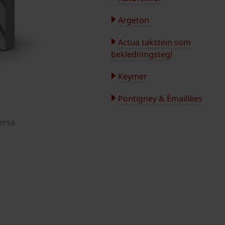
Argeton
Actua takstein som
bekledningstegl
Keymer
Pontigney & Émaillées
ersa