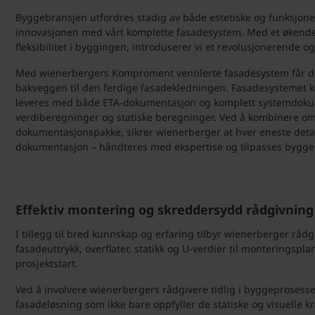
Byggebransjen utfordres stadig av både estetiske og funksjonel
innovasjonen med vårt komplette fasadesystem. Med et økende f
fleksibilitet i byggingen, introduserer vi et revolusjonerende 
Med wienerbergers Komproment ventilerte fasadesystem får du 
bakveggen til den ferdige fasadekledningen. Fasadesystemet k
leveres med både ETA-dokumentasjon og komplett systemdoku
verdiberegninger og statiske beregninger. Ved å kombinere om
dokumentasjonspakke, sikrer wienerberger at hver eneste detalj
dokumentasjon – håndteres med ekspertise og tilpasses byggep
Effektiv montering og skreddersydd rådgivning
I tillegg til bred kunnskap og erfaring tilbyr wienerberger rå
fasadeuttrykk, overflater, statikk og U-verdier til monteringspla
prosjektstart.
Ved å involvere wienerbergers rådgivere tidlig i byggeprosess
fasadeløsning som ikke bare oppfyller de statiske og visuelle 