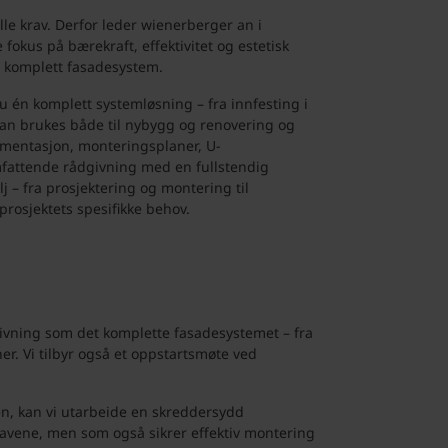
le krav. Derfor leder wienerberger
an i
okus på bærekraft, effektivitet og estetisk
og komplett fasadesystem.
én komplett systemløsning – fra innfesting i
an brukes både til nybygg og renovering og
mentasjon, monteringsplaner, U-
fattende rådgivning med en fullstendig
 – fra prosjektering og montering til
rosjektets spesifikke behov.
dgivning som det komplette fasadesystemet – fra
ner. Vi tilbyr også et oppstartsmøte ved
en, kan vi utarbeide en skreddersydd
kravene, men som også sikrer effektiv montering