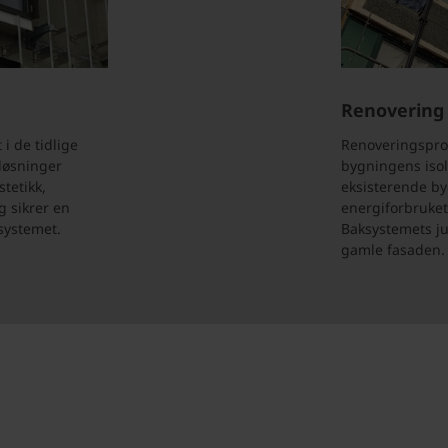
Renovering
i de tidlige
Renoveringspros
løsninger
bygningens isol
stetikk,
eksisterende b
ng sikrer en
energiforbruket
systemet.
Baksystemets ju
gamle fasaden.