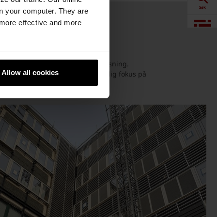
Søk
n your computer. They are
, more effective and more
ering
Visualisering
er med valget av riktig fasadeløsning.
Downloads
Allow all cookies
og renoveringsprosjekter, med særlig fokus på
Produkter