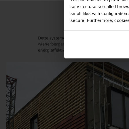
services use so-called brow
small files with configuration
secure. Furthermore, cookies
Et f
Dette systemet, designet for både renovering 
wienerbergers fasadesystem tilbyr en rekke uni
energieffektivitet, estetikk og en forenklet byg