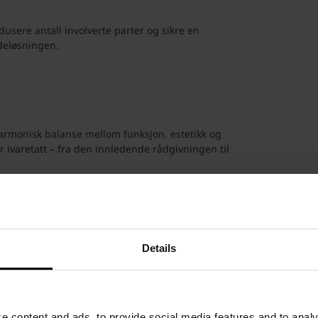
usere antall involverte parter og sikre en
deløsningen.
rmonisk balanse mellom funksjon, estetikk og
r ivaretatt – fra den innledende rådgivningen til
Details
 content and ads, to provide social media features and to analyz