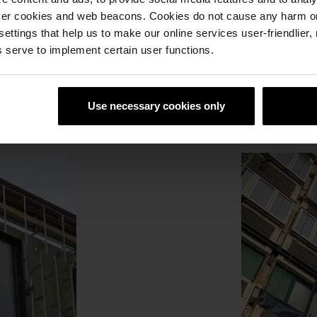
ser cookies and web beacons. Cookies do not cause any harm o
 settings that help us to make our online services user-friendlier
 serve to implement certain user functions.
asadesystem for nybygg og renov
og nybygg, adresserer kompleksiteten og de mange hensyn som følg
Use necessary cookies only
ke fordeler som gjør det til en attraktiv løsning for både nybygg 
geprosess.