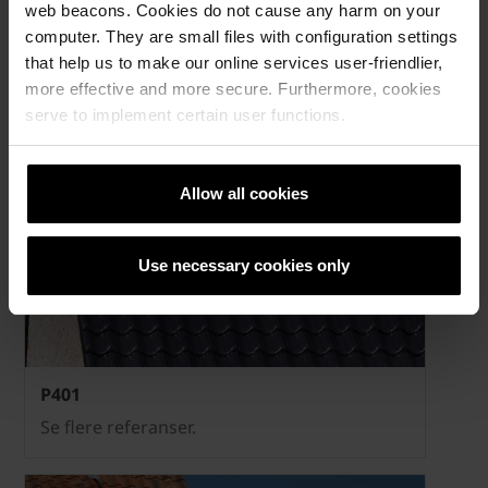
web beacons. Cookies do not cause any harm on your
computer. They are small files with configuration settings
that help us to make our online services user-friendlier,
P44
more effective and more secure. Furthermore, cookies
serve to implement certain user functions.
Se flere referanser.
Allow all cookies
Use necessary cookies only
P401
Se flere referanser.