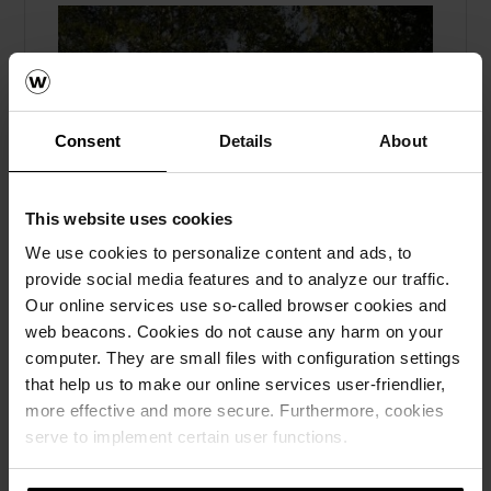
Consent
Details
About
This website uses cookies
We use cookies to personalize content and ads, to
provide social media features and to analyze our traffic.
Our online services use so-called browser cookies and
web beacons. Cookies do not cause any harm on your
computer. They are small files with configuration settings
that help us to make our online services user-friendlier,
more effective and more secure. Furthermore, cookies
Offiserporten: tegl forbinder tak og
serve to implement certain user functions.
fasade på ny butikk
Takstein, Bekledningstegl, Referanser