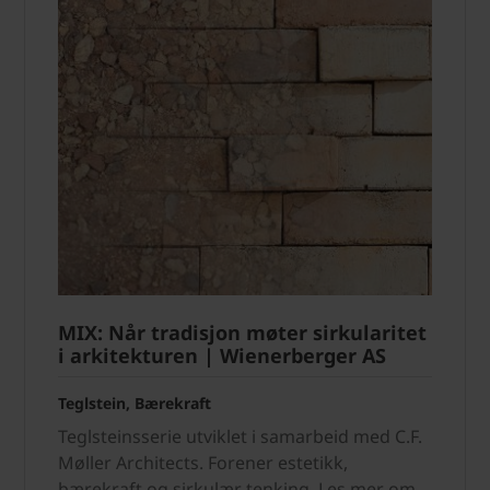
MIX: Når tradisjon møter sirkularitet
i arkitekturen | Wienerberger AS
Teglstein, Bærekraft
Teglsteinsserie utviklet i samarbeid med C.F.
Møller Architects. Forener estetikk,
bærekraft og sirkulær tenking. Les mer om