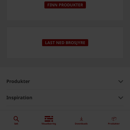
FINN PRODUKTER
LAST NED BROSJYRE
Produkter
Inspiration
Kontakt og informasjon
Søk
Visualisering
Downloads
Produkter
wienerberger worldwide