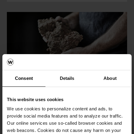
Consent
Details
About
Bærekraft
Trenger du klimavennlige teglmaterialer? Vi har
stort fokus på å redusere CO
-avtrykket i
2
This website uses cookies
produksjonen vår.
We use cookies to personalize content and ads, to
provide social media features and to analyze our traffic.
Our online services use so-called browser cookies and
LES MER HER
web beacons. Cookies do not cause any harm on your