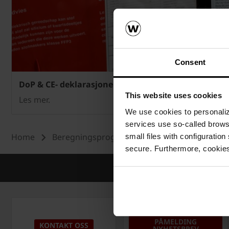
Consent
DoP & CE- deklarasjoner
This website uses cookies
Les mer.
We use cookies to personalize
services use so-called brow
Home
Beregningsprogram & Service
Teknisk i
small files with configuration
secure. Furthermore, cookies
PÅMELDING
KONTAKT OSS
NYHETSBREV