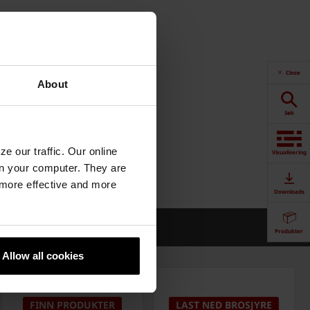
Close
About
Søk
e our traffic. Our online
Visualisering
n your computer. They are
, more effective and more
Downloads
Produkter
Allow all cookies
FINN PRODUKTER
LAST NED BROSJYRE