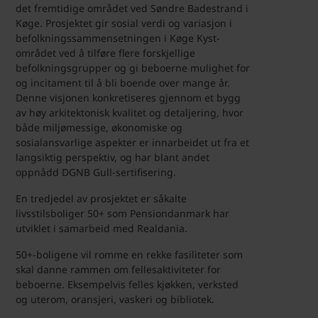
det fremtidige området ved Søndre Badestrand i
Køge. Prosjektet gir sosial verdi og variasjon i
befolkningssammensetningen i Køge Kyst-
området ved å tilføre flere forskjellige
befolkningsgrupper og gi beboerne mulighet for
og incitament til å bli boende over mange år.
Denne visjonen konkretiseres gjennom et bygg
av høy arkitektonisk kvalitet og detaljering, hvor
både miljømessige, økonomiske og
sosialansvarlige aspekter er innarbeidet ut fra et
langsiktig perspektiv, og har blant andet
oppnådd DGNB Gull-sertifisering.
En tredjedel av prosjektet er såkalte
livsstilsboliger 50+ som Pensiondanmark har
utviklet i samarbeid med Realdania.
50+-boligene vil romme en rekke fasiliteter som
skal danne rammen om fellesaktiviteter for
beboerne. Eksempelvis felles kjøkken, verksted
og uterom, oransjeri, vaskeri og bibliotek.