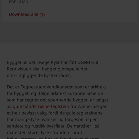
PDF - 4 MB
Download alle (1)
Bygget Skibet i Køge Kyst har fått DGNB Gull.
Rent visuelt skal bygget gjenspeile det
omkringliggende kystområdet.
Det er Tegnestuen Vandkunsten som er arkitekt
for bygget, og ifølge arkitekt Susanne Schelde
som har tegnet det spennende bygget, er valget
av
gule håndstrøkne teglstein
fra Wienerberger
et helt bevisst valg, fordi de gule teglsteinene
har mange lyse nyanser og fargespill og en
sandete og rustikk overflate. De matcher i så
måte den store, lyse stranden rundt
boligkvarteret, og har en fasade som skaper