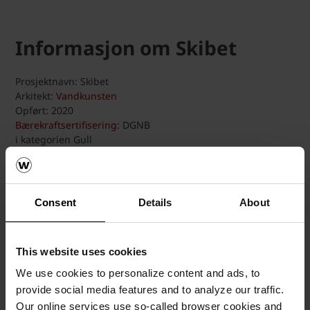
Informasjon om Skibet
Prosjektnavn: Skibet
Arkitekt:
Vandkunsten
Opført: 2020
Bærekraftsertifisering
: DGNB
i kategorien Gull
_______
Consent
Details
About
This website uses cookies
We use cookies to personalize content and ads, to
provide social media features and to analyze our traffic.
Our online services use so-called browser cookies and