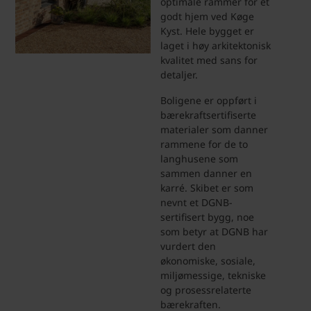
optimale rammer for et
godt hjem ved Køge
Kyst. Hele bygget er
laget i høy arkitektonisk
kvalitet med sans for
detaljer.
Boligene er oppført i
bærekraftsertifiserte
materialer som danner
rammene for de to
langhusene som
sammen danner en
karré. Skibet er som
nevnt et DGNB-
sertifisert bygg, noe
som betyr at DGNB har
vurdert den
økonomiske, sosiale,
miljømessige, tekniske
og prosessrelaterte
bærekraften.