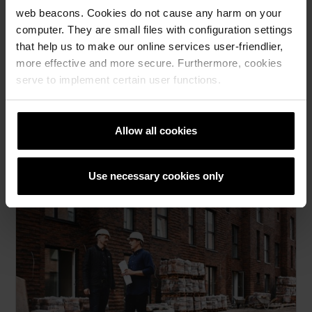
web beacons. Cookies do not cause any harm on your
computer. They are small files with configuration settings
that help us to make our online services user-friendlier,
more effective and more secure. Furthermore, cookies
serve to implement certain user functions.
Bærekraftstrategi
Hvordan jobber vi med bærekraft?
Allow all cookies
Les om vår bærekraftstrategi her
.
Use necessary cookies only