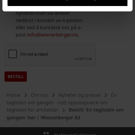
ditt abonnement på
nyhetsbrevet via lenken
nederst i bunden av e-posten
eller ved å kontakte oss på e-
post
info@wienerberger.no
.
Home
Om oss
Nyheter og presse
Én
teglstein om gangen - nytt oppslagsverk om
teglstein for arkitekter
Bestill 'En teglstein om
gangen' her | Wienerberger AS
Profesjonell rådgiving