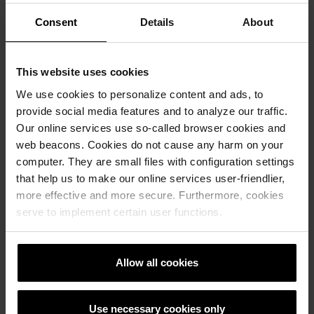
Consent
Details
About
Ikke gå glipp av våre siste
nyheter og
arrangementer - meld
This website uses cookies
deg på vårt nyhetsbrev!
We use cookies to personalize content and ads, to
Ja takk, jeg vil gjerne få
provide social media features and to analyze our traffic.
nyheter (via e-post/SMS) fra
Our online services use so-called browser cookies and
Wienerberger A/S om
web beacons. Cookies do not cause any harm on your
produkter og tjenester.
computer. They are small files with configuration settings
that help us to make our online services user-friendlier,
Alle detaljer om oppbevaring,
more effective and more secure. Furthermore, cookies
behandling og sletting samt
serve to implement certain user functions.
dine rettigheter i forbindelse
med bruken av dine
personopplysninger finner du
Allow all cookies
i
våre retningslinjer for
personvern
.
Du kan når som helst stoppe
Use necessary cookies only