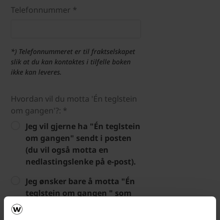
Telefonnummer *
*) Telefonnummeret er til fraktselskapet
slik at du kan kontaktes i tilfelle boken
ikke kan leveres.
Hvordan vil du motta 'Én teglstein
om gangen'?: *
Jeg vil gjerne ha "Én teglstein
om gangen" sendt i posten
(du vil også motta en
nedlastingslenke på e-post).
Jeg ønsker bare å motta "Én
teglstein om gangen " som
en PDF-fil.