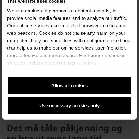
This website uses cookies
informasjon, alt fra type tegl og teknisk hjelp til
oppbygging. Som kunde er det avgjørende å få god
We use cookies to personalize content and ads, to
rådgivning, og det blir enklere å velge tegl når man får slik
provide social media features and to analyze our traffic.
støtte, sier Gitenstein.
Our online services use so-called browser cookies and
web beacons. Cookies do not cause any harm on your
"Det har vært veldig fin kontakt med
computer. They are small files with configuration settings
wienerberger kontoret i Oslo. De har
that help us to make our online services user-friendlier,
levert prøver og gitt mye hjelp. Det har
more effective and more secure. Furthermore, cookies
gjort det enkelt å se teglens muligheter
serve to implement certain user functions.
når vi får så mye informasjon, alt fra
type tegl og teknisk hjelp til oppbygging.
Som kunde er det avgjørende å få god
rådgivning, og det blir enklere å velge
Allow all cookies
tegl når man får slik støtte."
Maxwell Gitenstein
Use necessary cookies only
Prosjektleder i Studio Oslo Landskapsarkitekter
Det må tåle påkjenning og
se bra ut over lang tid