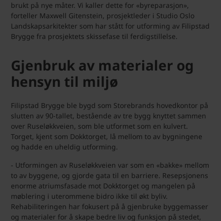
brukt på nye måter. Vi kaller dette for «byreparasjon»,
forteller Maxwell Gitenstein, prosjektleder i Studio Oslo
Landskapsarkitekter som har stått for utforming av Filipstad
Brygge fra prosjektets skissefase til ferdigstillelse.
Gjenbruk av materialer og
hensyn til miljø
Filipstad Brygge ble bygd som Storebrands hovedkontor på
slutten av 90-tallet, bestående av tre bygg knyttet sammen
over Ruseløkkveien, som ble utformet som en kulvert.
Torget, kjent som Dokktorget, lå mellom to av bygningene
og hadde en uheldig utforming.
- Utformingen av Ruseløkkveien var som en «bakke» mellom
to av byggene, og gjorde gata til en barriere. Resepsjonens
enorme atriumsfasade mot Dokktorget og mangelen på
møblering i uterommene bidro ikke til økt byliv.
Rehabiliteringen har fokusert på å gjenbruke byggemasser
og materialer for å skape bedre liv og funksjon på stedet,