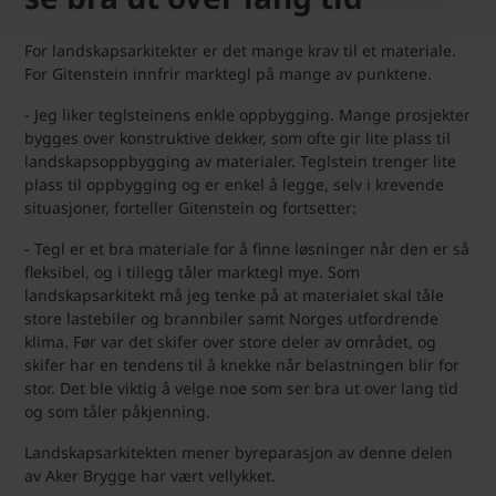
For landskapsarkitekter er det mange krav til et materiale.
For Gitenstein innfrir marktegl på mange av punktene.
- Jeg liker teglsteinens enkle oppbygging. Mange prosjekter
bygges over konstruktive dekker, som ofte gir lite plass til
landskapsoppbygging av materialer. Teglstein trenger lite
plass til oppbygging og er enkel å legge, selv i krevende
situasjoner, forteller Gitenstein og fortsetter:
- Tegl er et bra materiale for å finne løsninger når den er så
fleksibel, og i tillegg tåler marktegl mye. Som
landskapsarkitekt må jeg tenke på at materialet skal tåle
store lastebiler og brannbiler samt Norges utfordrende
klima. Før var det skifer over store deler av området, og
skifer har en tendens til å knekke når belastningen blir for
stor. Det ble viktig å velge noe som ser bra ut over lang tid
og som tåler påkjenning.
Landskapsarkitekten mener byreparasjon av denne delen
av Aker Brygge har vært vellykket.