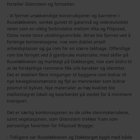
forteller Gitenstein og fortsetter:
- Vi fjernet unødvendige konstruksjoner og barrierer i
Ruseløkkveien, senket gulvet til gatenivå og videreutviklet
veien som en viktig forbindelse mellom Vika og Filipstad,
Oslos neste store utviklingsområde. Atriet ble fjernet ved å
forlenge kontoretasjene, noe som doblet antall
arbeidsplasser og ga rom for en større takhage. Offentlige
rom ble fornyet ved å gjenbruke materialer, med skifer på
Ruseløkkveien og marktegl på Dokktorget, noe som bidro til
at de forskjellige rommene fikk ulik karakter og identitet.
Det er etablert flere innganger til byggene som bidrar til
nye bevegelsesmønstre og flyt av mennesker som bidrar
positivt til bylivet. Nye materialer av høy kvalitet ble
mellomlagret lokalt og bearbeidet på stedet for å minimere
transport.
Det er særlig kombinasjonen av de ulike steinmaterialene,
samt vegetasjonen, som Gitenstein trekker fram som
personlige favoritter for Filipstad Brygge:
- Tidligere var Ruseløkkveien og Dokktorget bygd med både