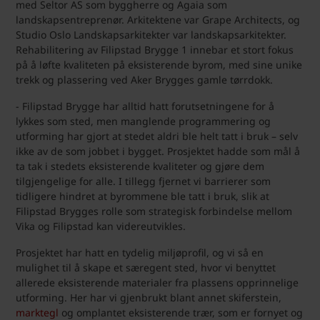
med Seltor AS som byggherre og Agaia som
landskapsentreprenør. Arkitektene var Grape Architects, og
Studio Oslo Landskapsarkitekter var landskapsarkitekter.
Rehabilitering av Filipstad Brygge 1 innebar et stort fokus
på å løfte kvaliteten på eksisterende byrom, med sine unike
trekk og plassering ved Aker Brygges gamle tørrdokk.
- Filipstad Brygge har alltid hatt forutsetningene for å
lykkes som sted, men manglende programmering og
utforming har gjort at stedet aldri ble helt tatt i bruk – selv
ikke av de som jobbet i bygget. Prosjektet hadde som mål å
ta tak i stedets eksisterende kvaliteter og gjøre dem
tilgjengelige for alle. I tillegg fjernet vi barrierer som
tidligere hindret at byrommene ble tatt i bruk, slik at
Filipstad Brygges rolle som strategisk forbindelse mellom
Vika og Filipstad kan videreutvikles.
Prosjektet har hatt en tydelig miljøprofil, og vi så en
mulighet til å skape et særegent sted, hvor vi benyttet
allerede eksisterende materialer fra plassens opprinnelige
utforming. Her har vi gjenbrukt blant annet skiferstein,
marktegl
og omplantet eksisterende trær, som er fornyet og