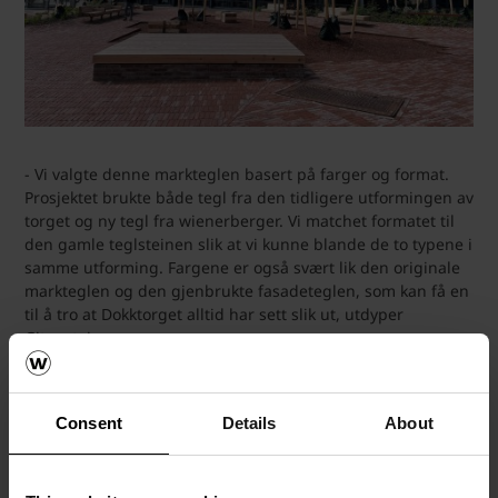
- Vi valgte denne markteglen basert på farger og format.
Prosjektet brukte både tegl fra den tidligere utformingen av
torget og ny tegl fra wienerberger. Vi matchet formatet til
den gamle teglsteinen slik at vi kunne blande de to typene i
samme utforming. Fargene er også svært lik den originale
markteglen og den gjenbrukte fasadeteglen, som kan få en
til å tro at Dokktorget alltid har sett slik ut, utdyper
Gitenstein.
God korrespondanse og hjelp fra wienerberger har vært
avgjørende for teglvalget.
Consent
Details
About
- Det har vært veldig fin kontakt med wienerberger kontoret
i Oslo. De har levert prøver og gitt mye hjelp. Det har gjort
det enkelt å se teglens muligheter når vi får så mye