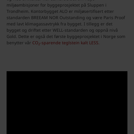
miljøambisjoner for byggeprosjektet på Sluppen i
Trondheim. Kontorbygget ALO er miljøsertifisert etter
standarden BREEAM NOR Outstanding og være Paris Proof
med lavt klimagassavtrykk fra bygget. I tillegg er det
bygget og driftet etter WELL-standarden og oppnå nivå
Gold. Dette er også det første byggeprosjektet i Norge som
benytter vår
CO
-sparende teglstein kalt LESS.
2