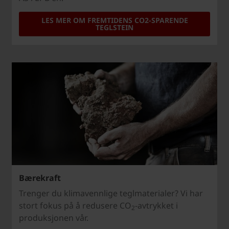
LES MER OM FREMTIDENS CO2-SPARENDE
TEGLSTEIN
Bærekraft
Trenger du klimavennlige teglmaterialer? Vi har
stort fokus på å redusere CO
-avtrykket i
2
produksjonen vår.