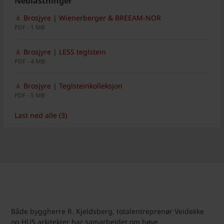
Nedlastninger
Brosjyre | Wienerberger & BREEAM-NOR
PDF - 1 MB
Brosjyre | LESS teglstein
PDF - 4 MB
Brosjyre | Teglsteinkolleksjon
PDF - 5 MB
Last ned alle (3)
Både byggherre R. Kjeldsberg, totalentreprenør Veidekke
og HUS arkitekter har samarbeidet om høye