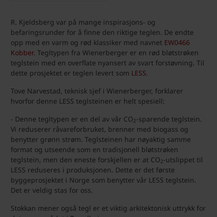
R. Kjeldsberg var på mange inspirasjons- og
befaringsrunder for å finne den riktige teglen. De endte
opp med en varm og rød klassiker med navnet
EW0466
Kobber
. Tegltypen fra Wienerberger er en rød bløtstrøken
teglstein med en overflate nyansert av svart forstøvning. Til
dette prosjektet er teglen levert som
LESS
.
Tove Narvestad, teknisk sjef i Wienerberger, forklarer
hvorfor denne LESS teglsteinen er helt spesiell:
- Denne tegltypen er en del av vår CO
-sparende teglstein.
2
Vi reduserer råvareforbruket, brenner med biogass og
benytter grønn strøm. Teglsteinen har nøyaktig samme
format og utseende som en tradisjonell bløtstrøken
teglstein, men den eneste forskjellen er at CO
-utslippet til
2
LESS reduseres i produksjonen. Dette er det første
byggeprosjektet i Norge som benytter vår LESS teglstein.
Det er veldig stas for oss.
Stokkan mener også tegl er et viktig arkitektonisk uttrykk for