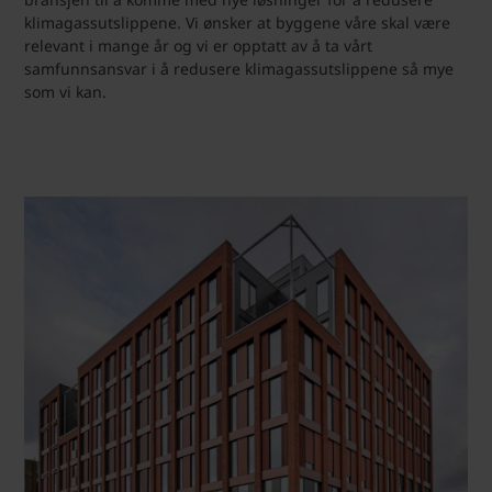
klimagassutslippene. Vi ønsker at byggene våre skal være
relevant i mange år og vi er opptatt av å ta vårt
samfunnsansvar i å redusere klimagassutslippene så mye
som vi kan.