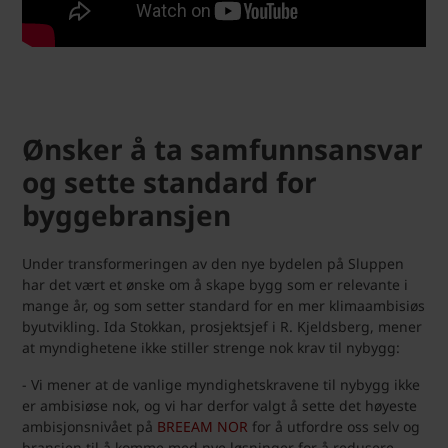
Ønsker å ta samfunnsansvar
og sette standard for
byggebransjen
Under transformeringen av den nye bydelen på Sluppen
har det vært et ønske om å skape bygg som er relevante i
mange år, og som setter standard for en mer klimaambisiøs
byutvikling. Ida Stokkan, prosjektsjef i R. Kjeldsberg, mener
at myndighetene ikke stiller strenge nok krav til nybygg:
- Vi mener at de vanlige myndighetskravene til nybygg ikke
er ambisiøse nok, og vi har derfor valgt å sette det høyeste
ambisjonsnivået på
BREEAM NOR
for å utfordre oss selv og
bransjen til å komme med nye løsninger for å redusere