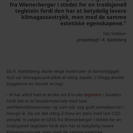
fra Wienerberger i stedet for en tradisjonell
teglstein fordi den har et betydelig lavere
klimagassavtrykk, men med de samme
estetiske egenskapene."
Ida Stokkan
prosjektsjef i R. Kjeldsberg
Da R. Kjeldsberg skulle velge materialer til kontorbygget
ALO var klimagassavtrykket et viktig aspekt. I tillegg ønsket
byggherre en fasade av tegl.
- Vi har alltid hatt et ønske om å bruke
teglstein
i fasaden
fordi det er et fasademateriale med lave
vedlikeholdskostnader og som står seg godt arkitektonisk i
mange år. Da var det viktig å finne en stein med lavt CO2-
avtrykk. Vi valgte en LESS fra Wienerberger i stedet for en
tradisjonell teglstein fordi den har et betydelig lavere
klimagassavtrykk, men med de samme estetiske