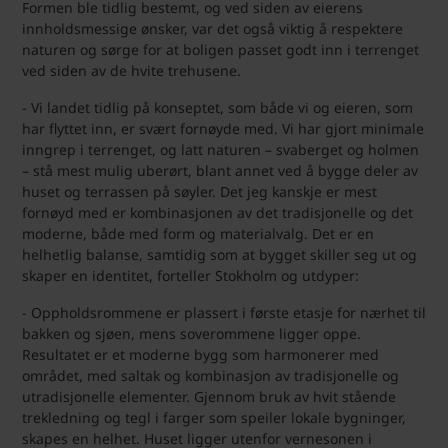
Formen ble tidlig bestemt, og ved siden av eierens
innholdsmessige ønsker, var det også viktig å respektere
naturen og sørge for at boligen passet godt inn i terrenget
ved siden av de hvite trehusene.
- Vi landet tidlig på konseptet, som både vi og eieren, som
har flyttet inn, er svært fornøyde med. Vi har gjort minimale
inngrep i terrenget, og latt naturen – svaberget og holmen
– stå mest mulig uberørt, blant annet ved å bygge deler av
huset og terrassen på søyler. Det jeg kanskje er mest
fornøyd med er kombinasjonen av det tradisjonelle og det
moderne, både med form og materialvalg. Det er en
helhetlig balanse, samtidig som at bygget skiller seg ut og
skaper en identitet, forteller Stokholm og utdyper:
- Oppholdsrommene er plassert i første etasje for nærhet til
bakken og sjøen, mens soverommene ligger oppe.
Resultatet er et moderne bygg som harmonerer med
området, med saltak og kombinasjon av tradisjonelle og
utradisjonelle elementer. Gjennom bruk av hvit stående
trekledning og tegl i farger som speiler lokale bygninger,
skapes en helhet. Huset ligger utenfor vernesonen i