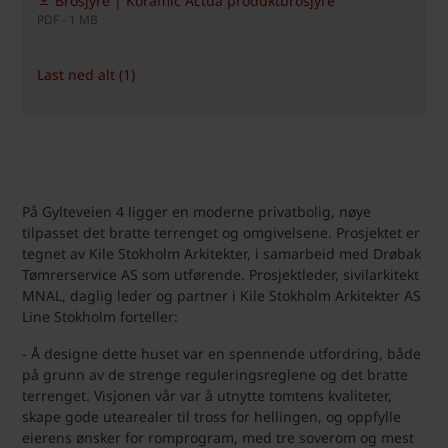
Brosjyre | Koramic Actua produktbrosjyre
PDF - 1 MB
Last ned alt (1)
På Gylteveien 4 ligger en moderne privatbolig, nøye
tilpasset det bratte terrenget og omgivelsene. Prosjektet er
tegnet av Kile Stokholm Arkitekter, i samarbeid med Drøbak
Tømrerservice AS som utførende. Prosjektleder, sivilarkitekt
MNAL, daglig leder og partner i Kile Stokholm Arkitekter AS
Line Stokholm forteller:
- Å designe dette huset var en spennende utfordring, både
på grunn av de strenge reguleringsreglene og det bratte
terrenget. Visjonen vår var å utnytte tomtens kvaliteter,
skape gode utearealer til tross for hellingen, og oppfylle
eierens ønsker for romprogram, med tre soverom og mest