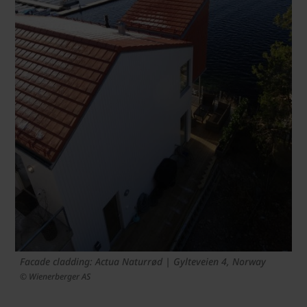
Facade cladding: Actua Naturrød | Gylteveien 4, Norway
© Wienerberger AS