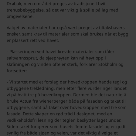
Drøbak, men området preges av tradisjonell hvit
trehusbebyggelse, så det var viktig å spille på lag med
omgivelsene.
Valget av materialer har også vært preget av tiltakshavers
ønsker, samt krav til materialer som skal brukes når et bygg
er plassert rett ved havet.
- Plasseringen ved havet krevde materialer som tåler
saltvannssprut, da sjøsprøyten kan nå høyt opp i
skråningen og vinden ofte er sterk, forklarer Stokholm og
fortsetter:
- Vi startet med et forslag der hovedkroppen hadde tegl og
utbyggene trekledning, men etter flere vurderinger landet
vi på hvitt tre på hovedkroppen. Dermed ble det naturlig å
bruke Actua fra wienerberger både på fasaden og taket til
utbyggene, samt på taket over hovedkroppen med tre som
fasade. Dette skaper en rød tråd i designet, med en
vedlikeholdsfri løsning der teglen beskytter laget under.
Siden taket fungerer som husets 'femte fasade' og er godt
synlig fra både sjøen og veien, var det viktig å velge et