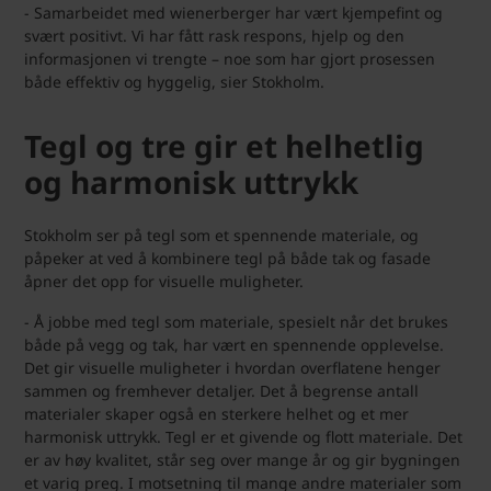
- Samarbeidet med wienerberger har vært kjempefint og
svært positivt. Vi har fått rask respons, hjelp og den
informasjonen vi trengte – noe som har gjort prosessen
både effektiv og hyggelig, sier Stokholm.
Tegl og tre gir et helhetlig
og harmonisk uttrykk
Stokholm ser på tegl som et spennende materiale, og
påpeker at ved å kombinere tegl på både tak og fasade
åpner det opp for visuelle muligheter.
- Å jobbe med tegl som materiale, spesielt når det brukes
både på vegg og tak, har vært en spennende opplevelse.
Det gir visuelle muligheter i hvordan overflatene henger
sammen og fremhever detaljer. Det å begrense antall
materialer skaper også en sterkere helhet og et mer
harmonisk uttrykk. Tegl er et givende og flott materiale. Det
er av høy kvalitet, står seg over mange år og gir bygningen
et varig preg. I motsetning til mange andre materialer som