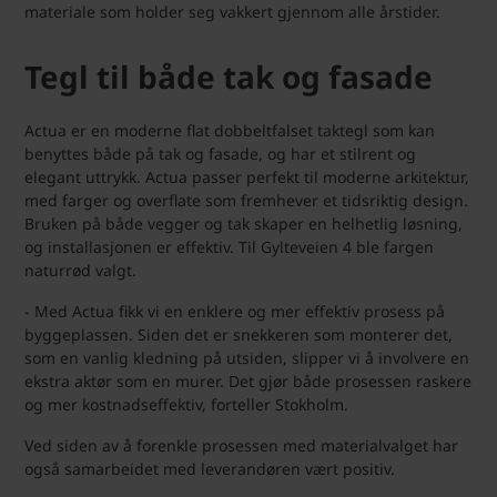
materiale som holder seg vakkert gjennom alle årstider.
Tegl til både tak og fasade
Actua er en moderne flat dobbeltfalset taktegl som kan
benyttes både på tak og fasade, og har et stilrent og
elegant uttrykk. Actua passer perfekt til moderne arkitektur,
med farger og overflate som fremhever et tidsriktig design.
Bruken på både vegger og tak skaper en helhetlig løsning,
og installasjonen er effektiv. Til Gylteveien 4 ble fargen
naturrød valgt.
- Med Actua fikk vi en enklere og mer effektiv prosess på
byggeplassen. Siden det er snekkeren som monterer det,
som en vanlig kledning på utsiden, slipper vi å involvere en
ekstra aktør som en murer. Det gjør både prosessen raskere
og mer kostnadseffektiv, forteller Stokholm.
Ved siden av å forenkle prosessen med materialvalget har
også samarbeidet med leverandøren vært positiv.