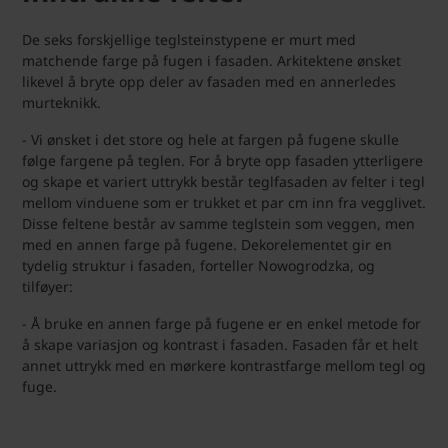
De seks forskjellige teglsteinstypene er murt med
matchende farge på fugen i fasaden. Arkitektene ønsket
likevel å bryte opp deler av fasaden med en annerledes
murteknikk.
- Vi ønsket i det store og hele at fargen på fugene skulle
følge fargene på teglen. For å bryte opp fasaden ytterligere
og skape et variert uttrykk består teglfasaden av felter i tegl
mellom vinduene som er trukket et par cm inn fra vegglivet.
Disse feltene består av samme teglstein som veggen, men
med en annen farge på fugene. Dekorelementet gir en
tydelig struktur i fasaden, forteller Nowogrodzka, og
tilføyer:
- Å bruke en annen farge på fugene er en enkel metode for
å skape variasjon og kontrast i fasaden. Fasaden får et helt
annet uttrykk med en mørkere kontrastfarge mellom tegl og
fuge.