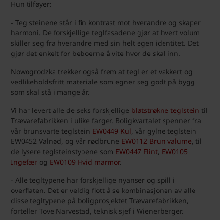
Hun tilføyer:
- Teglsteinene står i fin kontrast mot hverandre og skaper
harmoni. De forskjellige teglfasadene gjør at hvert volum
skiller seg fra hverandre med sin helt egen identitet. Det
gjør det enkelt for beboerne å vite hvor de skal inn.
Nowogrodzka trekker også frem at tegl er et vakkert og
vedlikeholdsfritt materiale som egner seg godt på bygg
som skal stå i mange år.
Vi har levert alle de seks forskjellige
bløtstrøkne teglstein
til
Trævarefabrikken i ulike farger. Boligkvartalet spenner fra
vår brunsvarte teglstein
EW0449 Kul
, vår gylne teglstein
EW0452 Valnød, og vår rødbrune
EW0112 Brun valume
, til
de lysere teglsteinstypene som
EW0447 Flint
,
EW0105
Ingefær
og
EW0109 Hvid marmor
.
- Alle tegltypene har forskjellige nyanser og spill i
overflaten. Det er veldig flott å se kombinasjonen av alle
disse tegltypene på boligprosjektet Trævarefabrikken,
forteller Tove Narvestad, teknisk sjef i Wienerberger.