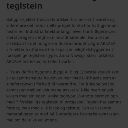
teglstein
Boligprosjektet Trævarefabrikken har ønsket å ivareta og
videreføre det industrielle preget tomta har hatt gjennom
historien. Industriarkitektur langs elver har tidligere vært
sterkt preget av tegl som hovedmateriale. For å skape
slektskap til det tidligere industriområdet valgte ARCASA
arkitekter å utføre de fire separate leilighetsbyggene i 7
forskjellige teglsteinstyper. Anna Nowogrodzka, arkitekt i
ARCASA arkitekter, forteller hvorfor:
- Tre av de fire byggene (bygg A, B og C) består visuelt sett
av to sammenstilte hovedvolumer med ulik høyde som er
sideforskjøvet i forhold til hverandre. For å skape tydelig
kontraster mellom volumene ønsket vi å kle hvert enkelt
volum med sin egen, unike tegltype. Vi endte dermed opp
med 7 forskjellige teglstein til prosjektet. Teglen har samme
format, men med ulik farge og tekstur. Den varierende
materialiteten er med på å ytterligere forsterke kontrasten
mellom de ulike volumene.