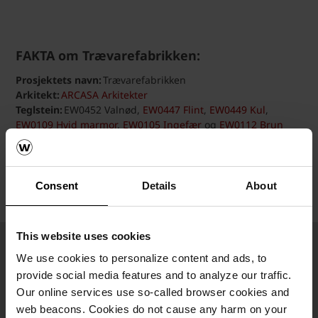
FAKTA om Trævarefabrikken:
Prosjektets navn:
Trævarefabrikken
Arkitekt:
ARCASA Arkitekter
Teglstein:
EW0452 Valnød,
EW0447 Flint
,
EW0449 Kul
,
EW0109 Hvid marmor
,
EW0105 Ingefær
og
EW0112 Brun
Valmue
Consent
Details
About
This website uses cookies
We use cookies to personalize content and ads, to
provide social media features and to analyze our traffic.
Our online services use so-called browser cookies and
web beacons. Cookies do not cause any harm on your