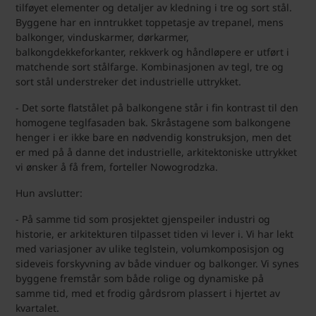
tilføyet elementer og detaljer av kledning i tre og sort stål.
Byggene har en inntrukket toppetasje av trepanel, mens
balkonger, vinduskarmer, dørkarmer,
balkongdekkeforkanter, rekkverk og håndløpere er utført i
matchende sort stålfarge. Kombinasjonen av tegl, tre og
sort stål understreker det industrielle uttrykket.
- Det sorte flatstålet på balkongene står i fin kontrast til den
homogene teglfasaden bak. Skråstagene som balkongene
henger i er ikke bare en nødvendig konstruksjon, men det
er med på å danne det industrielle, arkitektoniske uttrykket
vi ønsker å få frem, forteller Nowogrodzka.
Hun avslutter:
- På samme tid som prosjektet gjenspeiler industri og
historie, er arkitekturen tilpasset tiden vi lever i. Vi har lekt
med variasjoner av ulike teglstein, volumkomposisjon og
sideveis forskyvning av både vinduer og balkonger. Vi synes
byggene fremstår som både rolige og dynamiske på
samme tid, med et frodig gårdsrom plassert i hjertet av
kvartalet.