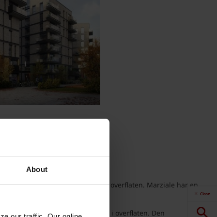
a start.
About
 grønngrå nyanser med sintring i overflaten. Marziale har en
Close
 og brunlige nyanser og sintring i overflaten. Den
e our traffic. Our online