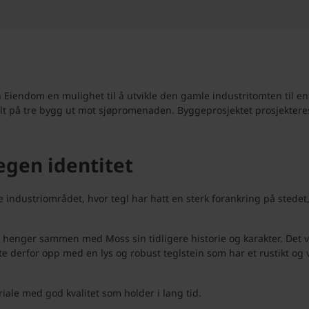
Eiendom en mulighet til å utvikle den gamle industritomten til en
elt på tre bygg ut mot sjøpromenaden. Byggeprosjektet prosjekteres
egen identitet
ndustriområdet, hvor tegl har hatt en sterk forankring på stedet,
om henger sammen med Moss sin tidligere historie og karakter. Det v
erfor opp med en lys og robust teglstein som har et rustikt og var
riale med god kvalitet som holder i lang tid.