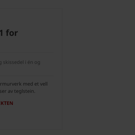
1 for
g skissedel i én og
rmurverk med et vell
ser av teglstein.
TEKTEN