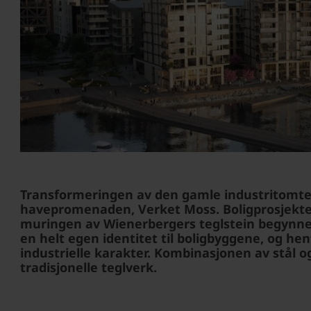
Transformeringen av den gamle industritomten 
havepromenaden, Verket Moss. Boligprosjektet
muringen av Wienerbergers teglstein begynner
en helt egen identitet til boligbyggene, og hent
industrielle karakter. Kombinasjonen av stål og
tradisjonelle teglverk.