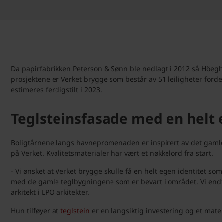
Da papirfabrikken Peterson & Sønn ble nedlagt i 2012 så Höegh 
prosjektene er Verket brygge som består av 51 leiligheter ford
estimeres ferdigstilt i 2023.
Teglsteinsfasade med en helt 
Boligtårnene langs havnepromenaden er inspirert av det gamle i
på Verket. Kvalitetsmaterialer har vært et nøkkelord fra start.
- Vi ønsket at Verket brygge skulle få en helt egen identitet s
med de gamle teglbygningene som er bevart i området. Vi endte d
arkitekt i LPO arkitekter.
Hun tilføyer at
teglstein
er en langsiktig investering og et mate