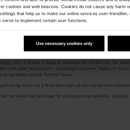
 et eksklusivt og tiltalende uttrykk.
ser cookies and web beacons. Cookies do not cause any harm o
 settings that help us to make our online services user-friendlier
r stadig mer innpass i byggebransjen. De rustikke teglsteinene er e
ykket i naturmaterialer.
 serve to implement certain user functions.
profiler i dekkeforkanten
Use necessary cookies only
er kombinert teglstein med mørke stålprofiler langs dekkeforkanten
 bygg, men vi ønsket å skape et utradisjonelt uttrykk som har slekts
ler som deler teglfasaden i etasjehøye seksjoner. Teglen er murt
rig og tidløst uttrykk, forteller Voraa.
ggherre og murer for å finne løsninger på den kompliserte fasade
. Det har krevd nye løsninger for produksjon og utførelse, avslutter