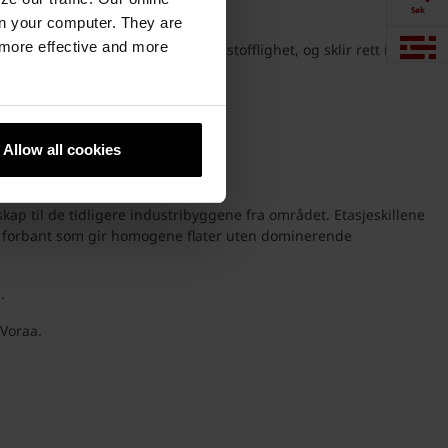
Søk
n your computer. They are
, more effective and more
t opplagt valg på grunn av sin stofflighet, og sklir rett inn i
Visualisering
Downloads
Allow all cookies
.
Produkter
kap til de tidligere industribyggene fra området. Etasjeskillene
 i forbant som gir homogene flater uten dominerende
n.
 Voraa.