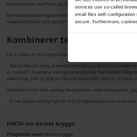
håndbankede overflaten og det flotte fargespillet gir teglsteinen
services use so-called brow
small files with configuration
De håndbankede teglsteinene med det rustikke og rå uttrykket få
materialtrenden som streber etter det ettertraktede ærlige uttr
secure. Furthermore, cookies
Kombinerer teglstein med stål
For å skape en helt egen industriell karakter har LPO arkitekt
- Det er ikke så vanlig å kombinere tegl og stål på nye moderne
er markert i fasadene med gjennomgående horisontale stålprofi
mønstring. Stål og tegl er robuste materialer som gir et solid, va
Arkitektene har hatt utallige fasademøter med entreprenør, by
- Vi har jobbet veldig mye for å få til teglfasaden som vi ønsket
FAKTA om Verket brygge:
Prosjektets navn:
Verket brygge