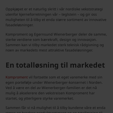
Oppkjøpet er et naturlig skritt i vår nordiske vekststrategi
utenfor kjerneforretningen vår – teglstein – og gir oss
muligheten til å tilby et enda større sortiment av innovative
fasadeløsninger.
Komproment og Egernsund Wienerberger deler de samme,
sterke verdiene som bærekraft, design og innovasjon.
Sammen kan vi tilby markedet sterk teknisk rådgivning og
noen av markedets mest attraktive fasadeløsninger.
En totalløsning til markedet
Komproment
vil fortsette som et eget varemerke med sin
egen portefølje under Wienerberger-konsernet i Norden.
Ved å være en del av Wienerberger-familien er det nå
mulig å akselerere den vekstreisen Komproment har
startet, og ytterligere styrke varemerket.
Sammen får vi nå mulighet til å tilby kundene våre et enda
større og bredere produktsortiment og en totalløsning til