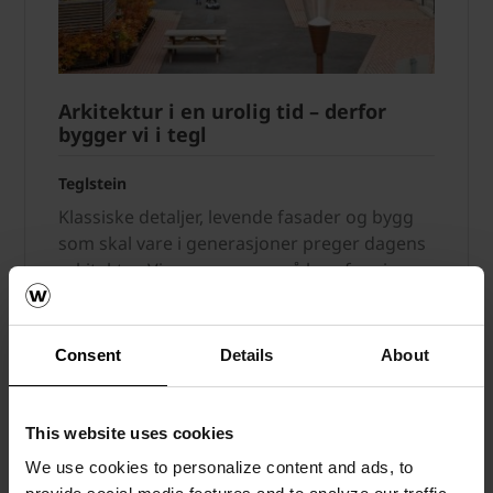
Arkitektur i en urolig tid – derfor
bygger vi i tegl
Teglstein
Klassiske detaljer, levende fasader og bygg
som skal vare i generasjoner preger dagens
arkitektur. Vi ser nærmere på hvorfor vi
vender tilbake til tegl.
Les mer
Consent
Details
About
Teglstein
This website uses cookies
We use cookies to personalize content and ads, to