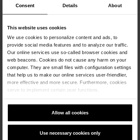
Consent
Details
About
Wienerberger og Egernsund Tegl én enhet.
For ytterligere kontakt:
Roar Kjos, Country Manager
This website uses cookies
Mail:
Send mail til Roar
Telefon: 22 07 06 00
We use cookies to personalize content and ads, to
provide social media features and to analyze our traffic.
Our online services use so-called browser cookies and
web beacons. Cookies do not cause any harm on your
computer. They are small files with configuration settings
that help us to make our online services user-friendlier,
more effective and more secure. Furthermore, cookies
serve to implement certain user functions.
Allow all cookies
Use necessary cookies only