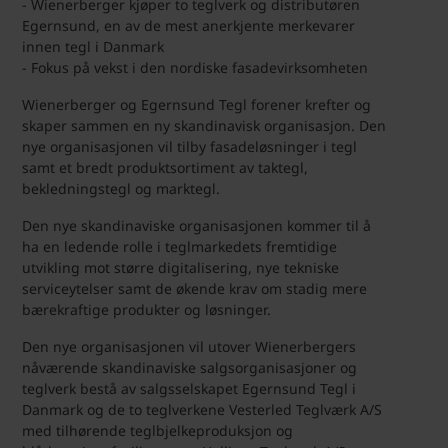
- Wienerberger kjøper to teglverk og distributøren
Egernsund, en av de mest anerkjente merkevarer
innen tegl i Danmark
- Fokus på vekst i den nordiske fasadevirksomheten
Wienerberger og Egernsund Tegl forener krefter og
skaper sammen en ny skandinavisk organisasjon. Den
nye organisasjonen vil tilby fasadeløsninger i tegl
samt et bredt produktsortiment av taktegl,
bekledningstegl og marktegl.
Den nye skandinaviske organisasjonen kommer til å
ha en ledende rolle i teglmarkedets fremtidige
utvikling mot større digitalisering, nye tekniske
serviceytelser samt de økende krav om stadig mere
bærekraftige produkter og løsninger.
Den nye organisasjonen vil utover Wienerbergers
nåværende skandinaviske salgsorganisasjoner og
teglverk bestå av salgsselskapet Egernsund Tegl i
Danmark og de to teglverkene Vesterled Teglværk A/S
med tilhørende teglbjelkeproduksjon og