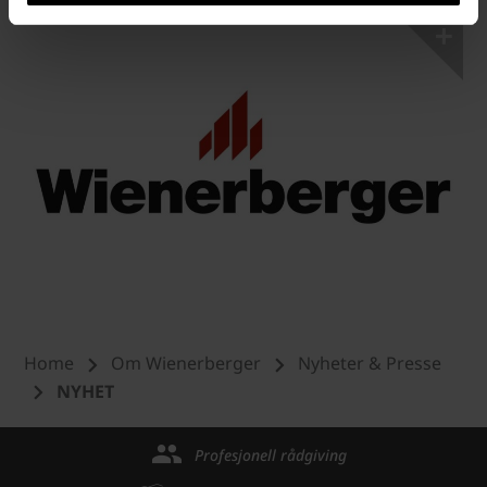
Home
Om Wienerberger
Nyheter & Presse
NYHET
Profesjonell rådgiving