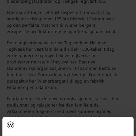
blådempingsfasiliteter, og Helligsø Teglværk A/S.
Egernsund Tegl er et høyt respektert, innovativt og
anerkjent selskap med 125 års historie i Skandinavia
og den perfekte matchen til Wienerbergers
europeiske produktportefølje og internasjonale profil.
De to teglverkene Vesterled Teglværk og Helligsø
Teglværk har vært familie eid siden 1800-tallet. I dag
er de moderne og høyeffektive teglverk, som
produserer murstein i høy kvalitet. Den nye
skandinaviske organisasjonen vil til sammen bestå av
fem fabrikker i Danmark og to i Sverige. Fra et nordisk
perspektiv har Wienerberger i tillegg en fabrikk i
Finland og en i Baltikum.
Fundamentet for den nye organisasjonens suksess blir
tradisjoner og relasjoner fra den familie eide
virksomheten fusjonert med nære kunderelasjoner,
sterk forretningskultur og sortimentsbredde fra en
global markedsleder.
Handelen er godkjent og pr 7 november 2019 er