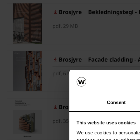
Brosjyre | Bekledningstegl -
pdf, 29 MB
Brosjyre | Facade cladding - 
pdf, 6 MB
Consent
Brosjyre | Komplett facades
pdf, 354 KB
This website uses cookies
We use cookies to personalize