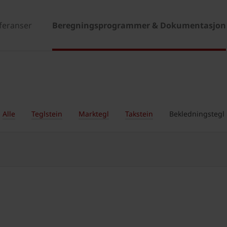
eferanser
Beregningsprogrammer & Dokumentasjon
Alle
Teglstein
Marktegl
Takstein
Bekledningstegl