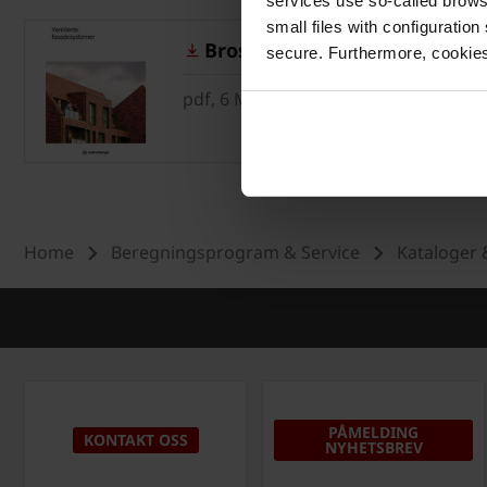
services use so-called brow
small files with configuration
Brosjyre | Ventilerte fasader
secure. Furthermore, cookies
pdf, 6 MB
Home
Beregningsprogram & Service
Kataloger 
PÅMELDING
KONTAKT OSS
NYHETSBREV