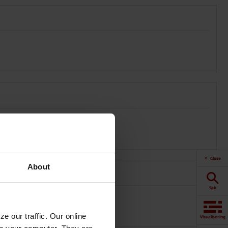
Close
About
Søk
e our traffic. Our online
Visualisering