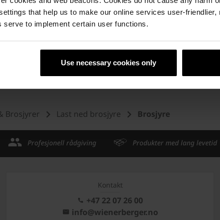
ser cookies and web beacons. Cookies do not cause any harm o
 settings that help us to make our online services user-friendlier
 serve to implement certain user functions.
Use necessary cookies only
& Brosjyrer
Last ned brosjyre
Brosjyre
Profesjonell rådgiving
Produkter med lang levetid
Kontakt
+47 22 07 26 00
info@wienerberger.no