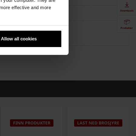
n your computer. They are
, more effective and more
Downloads
Produkter
Allow all cookies
FINN PRODUKTER
LAST NED BROSJYRE