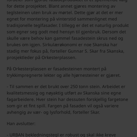
for dette prosjektet. Blant annet gjøres montering av
teglsteinen uten bruk av mørtel. Dette gjør at det er mer
egnet for montering på vinterstid sammenlignet med
tradisjonelle teglfasader. I tillegg er det et naturlig produkt
som egner seg godt med hensyn til gjenbruk. Dersom det
skulle være behov kan gammel fasadestein skrus ned og
brukes om igjen. Sirkulærøkonomi er noe Skanska har
stadig mer fokus på, forteller Gunnar S. Skar fra Skanska,
prosjektleder på Orkesterplassen.
På Orkesterplassen er fasadesteinen montert på
trykkimpregnerte lekter og alle hjørnesteiner er gjæret.
- Til sammen er det brukt over 250 tonn stein. Arbeidet er
kvalitetsmessig og nøyaktig utført av Skanska sine egne
fagarbeidere. Hver stein har dessuten forskjellig fargetone
som gir et fint spill. Fargen på fasaden vil også variere
avhengig av vær- og lysforhold, forteller Skar.
Han avslutter:
- URBAN bekledningstegl er robust og skal ikke kreve