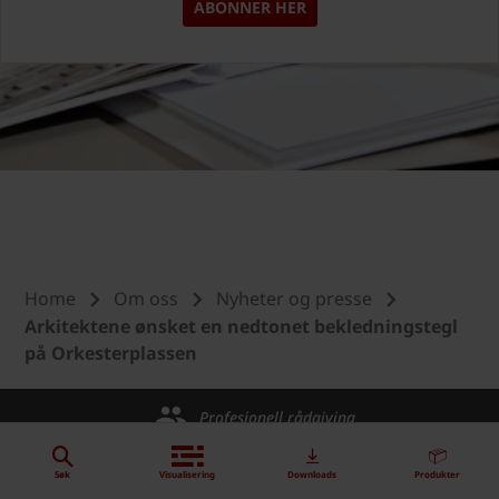
ABONNER HER
Home
Om oss
Nyheter og presse
Arkitektene ønsket en nedtonet bekledningstegl
på Orkesterplassen
Profesjonell rådgiving
Produkter med lang levetid
Søk
Visualisering
Downloads
Produkter