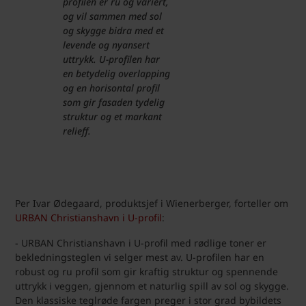
profilen er ru og variert,
og vil sammen med sol
og skygge bidra med et
levende og nyansert
uttrykk. U-profilen har
en betydelig overlapping
og en horisontal profil
som gir fasaden tydelig
struktur og et markant
relieff.
Per Ivar Ødegaard, produktsjef i Wienerberger, forteller om
URBAN Christianshavn i U-profil
:
- URBAN Christianshavn i U-profil med rødlige toner er
bekledningsteglen vi selger mest av. U-profilen har en
robust og ru profil som gir kraftig struktur og spennende
uttrykk i veggen, gjennom et naturlig spill av sol og skygge.
Den klassiske teglrøde fargen preger i stor grad bybildets