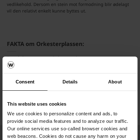
vedlikehold. Dersom en stein mot formodning blir ødelagt
vil den relativt enkelt kunne byttes ut.
FAKTA om Orkesterplassen:
Prosjektets navn:
Orkesterplassen
Arkitekt:
Nordic Office of Architecture
og
Haptic
Architects
Bekledningstegl:
URBAN Christianshavn i U-profil
Consent
Details
About
Oppført:
2022
This website uses cookies
We use cookies to personalize content and ads, to
provide social media features and to analyze our traffic.
Our online services use so-called browser cookies and
web beacons. Cookies do not cause any harm on your