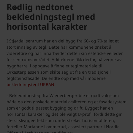
Rødlig nedtonet
bekledningstegl med
horisontal karakter
I Stjørdal sentrum har en del bygg fra 60- og 70-tallet et
stort innslag av tegl. Dette har kommunene ønsket å
videreføre og har innarbeidet dette i sin estetiske veileder
for sentrumsområdet. Arkitektene fikk derfor, på vegne av
byggherre, i oppgave å finne et teglmateriale til
Orkesterplassen som skilte seg ut fra en tradisjonell
teglsteinsfasade. De endte opp med vår moderne
bekledningstegl URBAN
.
- Bekledningstegl fra Wienerberger ble et godt valg som
både ga den ønskede materialkvaliteten og et fasadesystem
som er godt tilpasset bygging og drift. Bygget har en
horisontal karakter og det ble valgt U-profil fordi dette gir
størst skyggeeffekt som understreker horisontaliteten,
forteller Marianne Lommerud, assosiert partner i Nordic
Office of Architecture, og tilføyer: