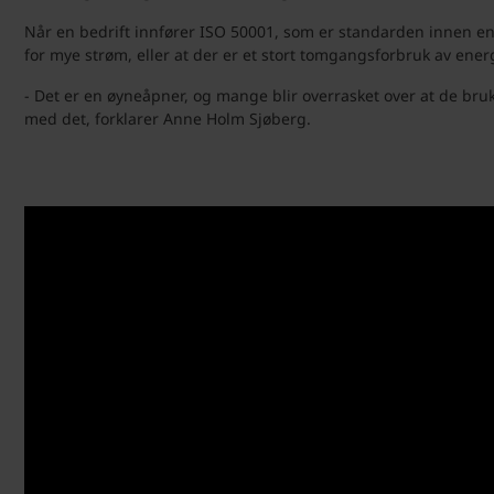
Når en bedrift innfører ISO 50001, som er standarden innen ene
for mye strøm, eller at der er et stort tomgangsforbruk av energ
- Det er en øyneåpner, og mange blir overrasket over at de bru
med det, forklarer Anne Holm Sjøberg.