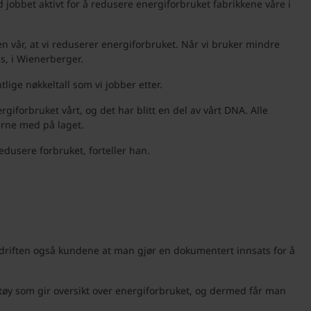
d jobbet aktivt for å redusere energiforbruket fabrikkene våre i
n vår, at vi reduserer energiforbruket. Når vi bruker mindre
s, i Wienerberger.
ige nøkkeltall som vi jobber etter.
iforbruket vårt, og det har blitt en del av vårt DNA. Alle
erne med på laget.
edusere forbruket, forteller han.
edriften også kundene at man gjør en dokumentert innsats for å
rktøy som gir oversikt over energiforbruket, og dermed får man