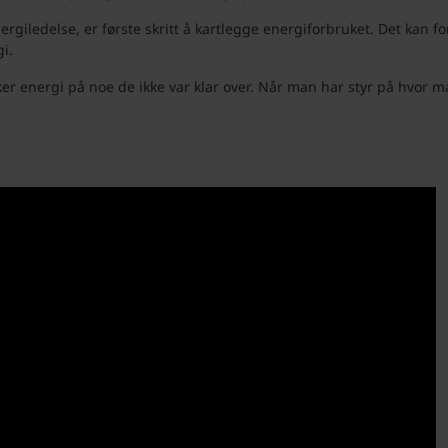
rgiledelse, er første skritt å kartlegge energiforbruket. Det kan 
i.
ker energi på noe de ikke var klar over. Når man har styr på hvor 