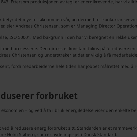
1843. Ettersom produksjonen av tegl er energikrevende, har vi allti
for betyr det mye for økonomien vår, og dermed for konkurranseevne
er, sier Andreas Christensen, som er Managing Director Operation
else, ISO 50001. Med bakgrunn i den har vi beregnet en rekke ukentl
rt med prosessene. Den gir oss et konstant fokus på å redusere energ
ndreas Christensen og understreker at det er viktig å få medarbeid
osent, fordi medarbeiderne hele tiden har jobbet målrettet med å r
eduserer forbruket
g økonomien – og ved å ta i bruk energiledelse viser den enkelte b
inst ved å redusere energiforbruket sitt. Standarden er et rammeve
nne Holm Sjøberg, som er avdelingssjef i Dansk Standard.