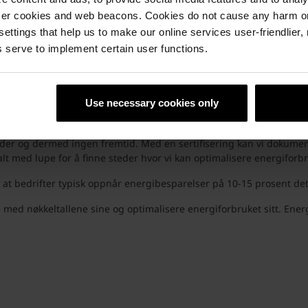
ser cookies and web beacons. Cookies do not cause any harm o
fra 2020 til 2024 og være CO2-nøytrale i 2050.
 settings that help us to make our online services user-friendlier
fokus på å forbruke mindre energi, er jeg overbevist om at vi når m
 serve to implement certain user functions.
ennlige teglstein
Use necessary cookies only
nnlige produkter.
kunder og dermed ingen fremtid. Med en sertifisering kan vi dokumen
lt med lupe for å finne steder hvor vi kan optimalisere energiforbr
t bedrifter typisk oppnår energibesparelser på 10-15 prosent det 
ed nøkkeltallene sine og optimalisere energiforbruket sitt. Energi