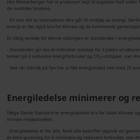
Hos Wienerberger har vi produsert tegl til teglstein helt siden 
de nordiske landene.
- En stor del av kostnadene våre går til innkjøp av energi. Der
energi er det også bra for klimaet og de kommende generasjon
Et viktig verktøy for denne satsingen er standarden i energiled
- Standarden gir oss et målrettet redskap for å jobbe strukture
tenker på å redusere energiforbruket og CO
-utslippet, sier A
2
- Ved vår fabrikk på Fyn har vi fått energinivået ned med 25 pr
Energiledelse minimerer og r
Ifølge Dansk Standard er energiledelse bra for både klimaet o
minske miljøavtrykket.
- Energiledelse er for alle, fordi alle bedrifter oppnår en gev
et solid grunnlag for å minimere og redusere forbruket, sier A