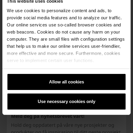
This website uses cookies
Kontakt oss!
We use cookies to personalize content and ads, to
Trenger du rådgivning om URBAN
provide social media features and to analyze our traffic.
bekledningstegl til ditt neste byggeprosjekt?
Our online services use so-called browser cookies and
web beacons. Cookies do not cause any harm on your
Kontakt vår salgsavdeling her
computer. They are small files with configuration settings
that help us to make our online services user-friendlier,
more effective and more secure. Furthermore, cookies
serve to implement certain user functions.
Allow all cookies
Use necessary cookies only
Meld deg på nyhetsbrevet vårt!
Hold deg oppdatert på våre nye prosjekter og
produkter og få inspirasjon til ditt neste prosjekt.