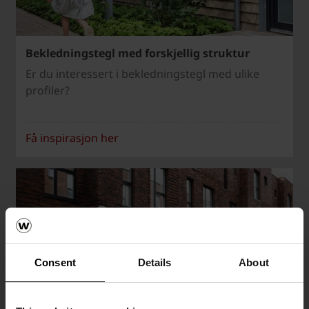
Bekledningstegl med forskjellig struktur
Er du interessert i bekledningstegl med ulike
profiler?
Få inspirasjon her
Consent
Details
About