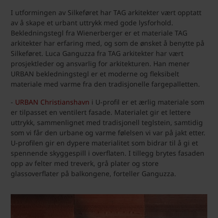
I utformingen av Silkeføret har TAG arkitekter vært opptatt
av å skape et urbant uttrykk med gode lysforhold.
Bekledningstegl fra Wienerberger er et materiale TAG
arkitekter har erfaring med, og som de ønsket å benytte på
Silkeføret. Luca Ganguzza fra TAG arkitekter har vært
prosjektleder og ansvarlig for arkitekturen. Han mener
URBAN bekledningstegl er et moderne og fleksibelt
materiale med varme fra den tradisjonelle fargepalletten.
-
URBAN Christianshavn
i U-profil er et ærlig materiale som
er tilpasset en ventilert fasade. Materialet gir et lettere
uttrykk, sammenlignet med tradisjonell teglstein, samtidig
som vi får den urbane og varme følelsen vi var på jakt etter.
U-profilen gir en dypere materialitet som bidrar til å gi et
spennende skyggespill i overflaten. I tillegg brytes fasaden
opp av felter med treverk, grå plater og store
glassoverflater på balkongene, forteller Ganguzza.