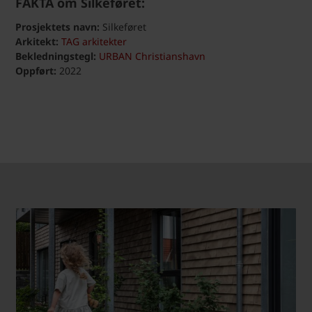
FAKTA om Silkeføret:
Prosjektets navn:
Silkeføret
Arkitekt:
TAG arkitekter
Bekledningstegl:
URBAN Christianshavn
Oppført:
2022