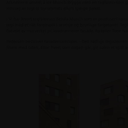
Arkitektene ønsket å kle Munch Brygge med en teglstein som ga
innslag av tegl til byrommets ellers kjølige palett.
- Vi har levert teglsteinen Betula Munch som er produsert spesie
tegl med et rikt fargespill i oransje og brunlige fargetoner. 
flatvekt av murverket pr. kvadratmeter fasade, forteller Tone N
Pedersen beskriver fasadematerialet: - Den rødlige teglsteinen 
finere med tiden. Etter hvert som dagen går, gir solen et spill