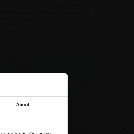
ieffet er murt: - Mønsterpartiene er murt med
Formatet på teglen gjør at 3 kopper og 2 fuger
s sprang vil kopp i annet hvert skift komme over
n effektfullt mønster. For å forsterke dette er
 til murlivet.
About
Close
e our traffic. Our online