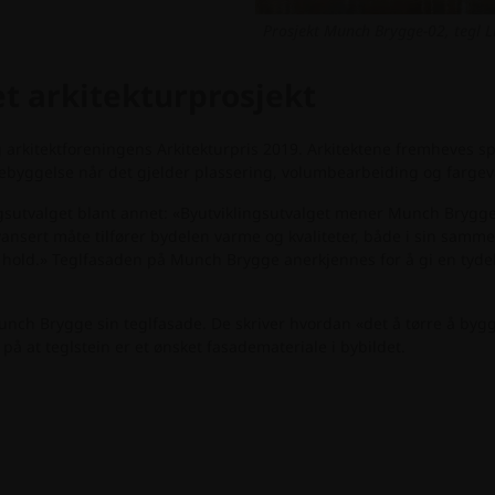
Prosjekt Munch Brygge-02, tegl 
 arkitekturprosjekt
arkitektforeningens Arkitekturpris 2019. Arkitektene fremheves sp
bebyggelse når det gjelder plassering, volumbearbeiding og fargev
lingsutvalget blant annet: «Byutviklingsutvalget mener Munch Bryg
ansert måte tilfører bydelen varme og kvaliteter, både i sin samm
 hold.» Teglfasaden på Munch Brygge anerkjennes for å gi en tydeli
unch Brygge sin teglfasade. De skriver hvordan «det å tørre å by
 at teglstein er et ønsket fasademateriale i bybildet.