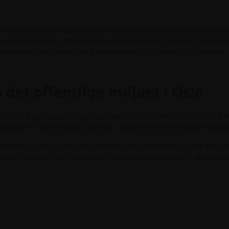
mer på en underliggende base, hvor en skrå diagonalgate deler boli
og serveringslokaler på bakkeplan. Wienerberger har levert teglstein
 Arkitekter som har tegnet boligkvartalet i hjertet av Oslo sentrum.
det offentlige miljøet i Oslo
ntrum. Den diagonale gaten på tvers av boligfeltet er ment for å s
g leder i Lund+Slaatto Arkitekter, beskriver Munch Brygge sin plas
e offentlige rom på alle sider med Stasjonsalmenningen mot øst, E
en mot vest. Som midtpunkt i bysituasjonen ønsket vi at teglfas