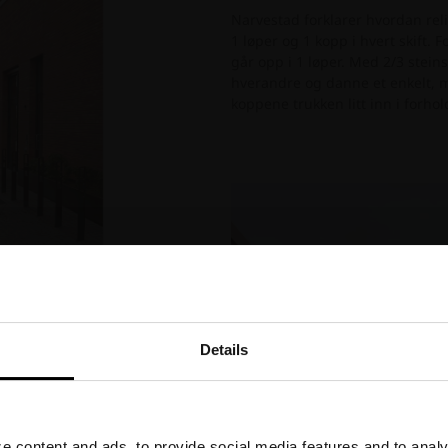
Narvestad forklarer hvordan rel
1 løper og 1 kopp i hvert skift. 
går opp i 1 løper. Med 2/3 stein
hverandre og danne et enkelt, me
koppene trukken litt inn i forhold
Details
Nedlasting mislykket
 content and ads, to provide social media features and to analyz