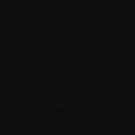
er også et frodig og varmt
nch er en lys rød ekstrudert
teglvange og som gir lavere
turmateriale som bare blir
e fasadeteglen blitt benyttet helt ned til
jørner, balkonger og tak.
en enkle dekorfelt ned mot bakkeplan ved
ne i murverket gir en rikere opplevelse og
verksmessige kvaliteter og intim, vennlig