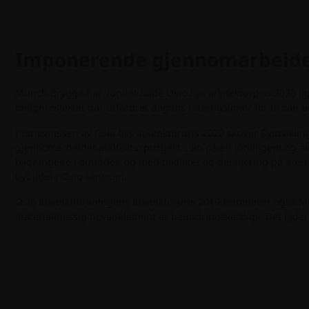
Imponerende gjennomarbeidet
Munch Brygge har vunnet både Oslo bys arkitekturpris 2020 og 
boligprosjektet har utfordret dagens retningslinjer for urban 
I utnevnelsen av Oslo bys arkitekturpris 2020 skriver Byutvik
gjennomarbeidet arkitekturprosjekt som på en intelligent og av
bygningene i området, og med taktilitet og detaljering på nært
bybildet i Oslo sentrum.
Oslo arkitektforeningens arkitekturpris 2019 fremhever også M
materialmessig hovedelement er beundringsverdig». Det tyder på