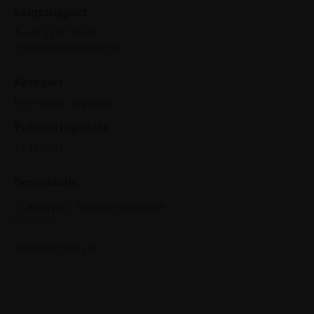
Salgssupport
+47 22 07 26 00
info@wienerberger.no
Kategori
Referanser, Teglstein
Publiseringsdato
15.12.2021
Downloads
Brosjyre | Teglsteinkolleksjon
PDF - 5 MB
Download alle (1)