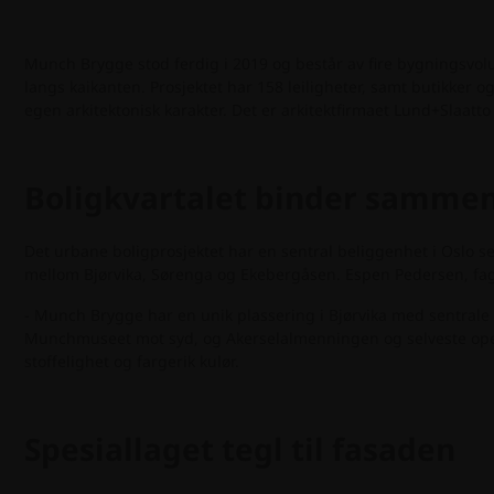
Munch Brygge stod ferdig i 2019 og består av fire bygningsvolu
langs kaikanten. Prosjektet har 158 leiligheter, samt butikker 
egen arkitektonisk karakter. Det er arkitektfirmaet Lund+Slaatto
Boligkvartalet binder sammen 
Det urbane boligprosjektet har en sentral beliggenhet i Oslo se
mellom Bjørvika, Sørenga og Ekebergåsen. Espen Pedersen, fagli
- Munch Brygge har en unik plassering i Bjørvika med sentral
Munchmuseet mot syd, og Akerselalmenningen og selveste opera
stoffelighet og fargerik kulør.
Spesiallaget tegl til fasaden