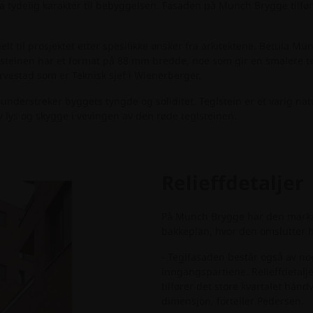
 tydelig karakter til bebyggelsen. Fasaden på Munch Brygge tilfør
lt til prosjektet etter spesifikke ønsker fra arkitektene. Betula Mu
Teglsteinen har et format på 88 mm bredde, noe som gir en smalere 
arvestad som er Teknisk sjef i Wienerberger.
understreker byggets tyngde og soliditet. Teglstein er et varig na
 av lys og skygge i vevingen av den røde teglsteinen.
Relieffdetaljer
På Munch Brygge har den markant
bakkeplan, hvor den omslutter h
- Teglfasaden består også av no
inngangspartiene. Relieffdetalje
tilfører det store kvartalet hånd
dimensjon, forteller Pedersen.