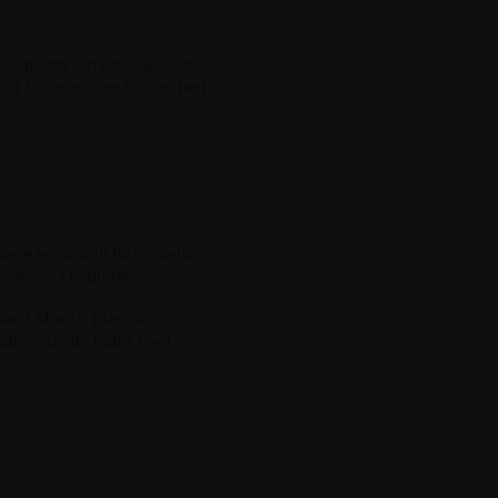
gfeltet inn i to kvartaler
 til fasaden som har en helt
kape en visuell forbindelse
sering i bybildet:
dvard Munch plass og
adene skulle bidra med