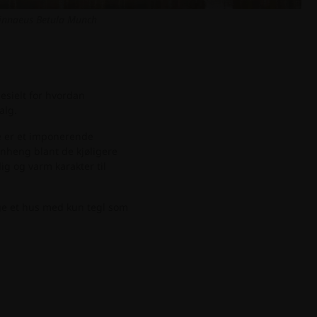
Linnaeus Betula Munch
esielt for hvordan
alg.
ge er et imponerende
enheng blant de kjøligere
g og varm karakter til
gge et hus med kun tegl som