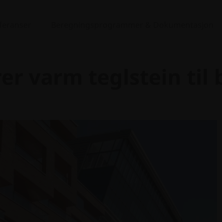
eferanser
Beregningsprogrammer & Dokumentasjon
r varm teglstein til b