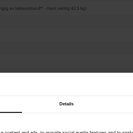
engig av lekteavstand* - mest vanlig 42,5 kg)
Details
 A4 rustfrie skruer, 4,2 x 48 mm, avhengig av belastning og lokale
 content and ads, to provide social media features and to analyz