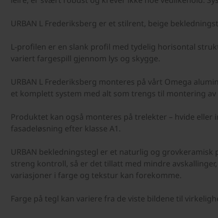
leire, er svært robust og krever ikke noe vedlikehold. 
URBAN L Frederiksberg er et stilrent, beige bekledningst
L-profilen er en slank profil med tydelig horisontal strukt
variert fargespill gjennom lys og skygge.
URBAN L Frederiksberg monteres på vårt Omega aluminiu
et komplett system med alt som trengs til montering av
Produktet kan også monteres på trelekter – hvide eller
fasadeløsning efter klasse A1.
URBAN bekledningstegl er et naturlig og grovkeramisk 
streng kontroll, så er det tillatt med mindre avskalling
variasjoner i farge og tekstur kan forekomme.
Farge på tegl kan variere fra de viste bildene til virkelig