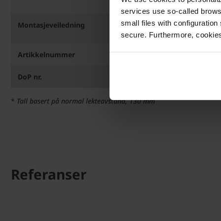
profil.
services use so-called brow
small files with configuration
Montasjeveiledning
MONTERING AV URBA
secure. Furthermore, cookies
Artikkelnummer
17661670
DoP nr.
002-003W1700
*
Tall basert på normal lekteavstand, 130 mm
Referanser