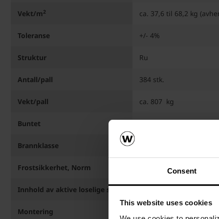
2
Vekt/m
ca. 37,6 til 68,2 kg (avh
Toleranse
+/- 4%
Struktur
Ru
Antall/pall
384 stk.
Vekt/pall
ca. 807  kg
Buntet
8 stk./bunt
Brannklasse
A1
Frostsikkerhet, Norm
EN 1304, E539-2
Consent
Innhold av aktive loselige salter
S2 iht. EN 771-2
This website uses cookies
Montering
Festes med minimum 2 stk
We use cookies to personalize