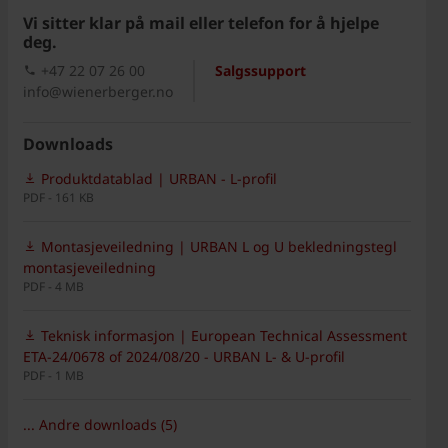
Vi sitter klar på mail eller telefon for å hjelpe
deg.
+47 22 07 26 00
Salgssupport
info@wienerberger.no
Downloads
Produktdatablad | URBAN - L-profil
PDF - 161 KB
Montasjeveiledning | URBAN L og U bekledningstegl
montasjeveiledning
PDF - 4 MB
Teknisk informasjon | European Technical Assessment
ETA-24/0678 of 2024/08/20 - URBAN L- & U-profil
PDF - 1 MB
... Andre downloads (5)