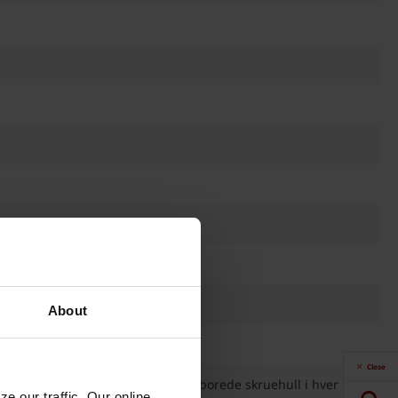
About
Close
 forhold. Det er til sammen 4 forborede skruehull i hver 
e our traffic. Our online