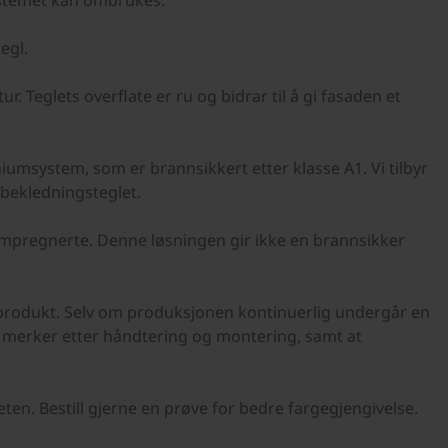
Systemet kan ombrukes.
egl.
ur. Teglets overflate er ru og bidrar til å gi fasaden et
msystem, som er brannsikkert etter klasse A1. Vi tilbyr
 bekledningsteglet.
 impregnerte. Denne løsningen gir ikke en brannsikker
produkt. Selv om produksjonen kontinuerlig undergår en
er, merker etter håndtering og montering, samt at
heten. Bestill gjerne en prøve for bedre fargegjengivelse.