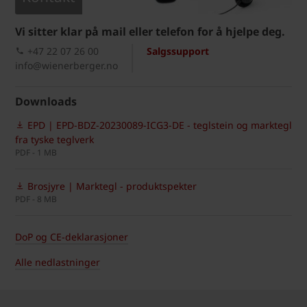
Vi sitter klar på mail eller telefon for å hjelpe deg.
+47 22 07 26 00
Salgssupport
info@wienerberger.no
Downloads
EPD | EPD-BDZ-20230089-ICG3-DE - teglstein og marktegl
fra tyske teglverk
PDF - 1 MB
Brosjyre | Marktegl - produktspekter
PDF - 8 MB
DoP og CE-deklarasjoner
Alle nedlastninger