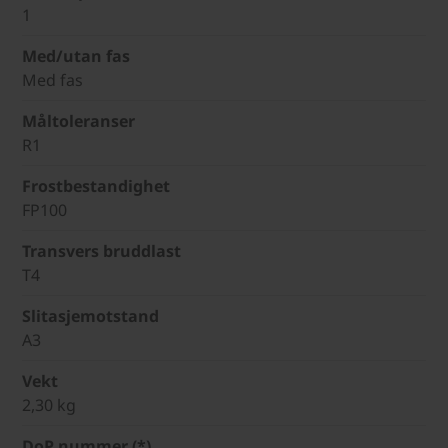
1
Med/utan fas
Med fas
Måltoleranser
R1
Frostbestandighet
FP100
Transvers bruddlast
T4
Slitasjemotstand
A3
Vekt
2,30 kg
DoP nummer (*)