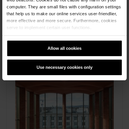
computer. They are small files with configuration settings
Les mer
that help us to make our online services user-friendlier,
more effective and more secure. Furthermore, cookies
Referanser, Marktegl
serve to implement certain user functions.
Allow all cookies
Use necessary cookies only