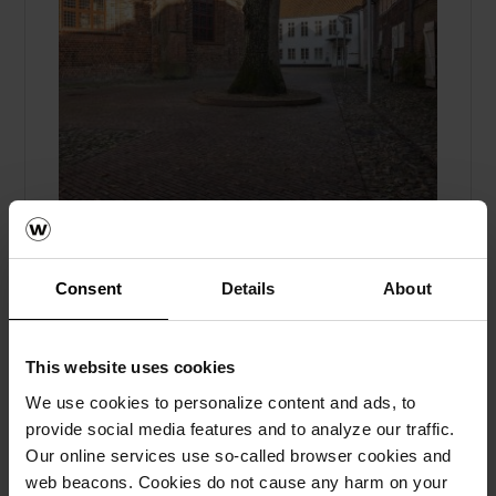
Historisk kirkebakke får nytt liv med
Consent
Details
About
belegningssteiner
Referanser, Marktegl
This website uses cookies
Kirkebakken ved Tønder Kristkirke i
We use cookies to personalize content and ads, to
Danmark er blitt renovert med stor respekt
provide social media features and to analyze our traffic.
for omgivelsene, og har fått ny belegning fra
Our online services use so-called browser cookies and
wienerberger.
web beacons. Cookies do not cause any harm on your