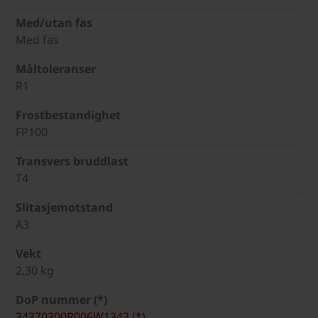
Med/utan fas
Med fas
Måltoleranser
R1
Frostbestandighet
FP100
Transvers bruddlast
T4
Slitasjemotstand
A3
Vekt
2,30 kg
DoP nummer (*)
34370300R006W1343 (*)