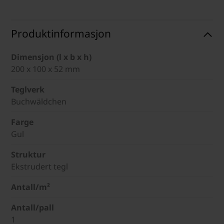
Produktinformasjon
Dimensjon (l x b x h)
200 x 100 x 52 mm
Teglverk
Buchwäldchen
Farge
Gul
Struktur
Ekstrudert tegl
Antall/m²
Antall/pall
1