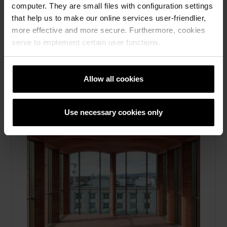
computer. They are small files with configuration settings
Les mer
that help us to make our online services user-friendlier,
Referanser, Marktegl
more effective and more secure. Furthermore, cookies
serve to implement certain user functions.
Allow all cookies
Use necessary cookies only