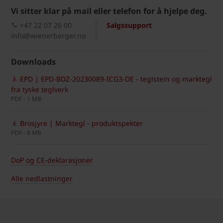
Vi sitter klar på mail eller telefon for å hjelpe deg.
+47 22 07 26 00
Salgssupport
info@wienerberger.no
Downloads
EPD | EPD-BDZ-20230089-ICG3-DE - teglstein og marktegl
fra tyske teglverk
PDF - 1 MB
Brosjyre | Marktegl - produktspekter
PDF - 8 MB
DoP og CE-deklarasjoner
Alle nedlastninger