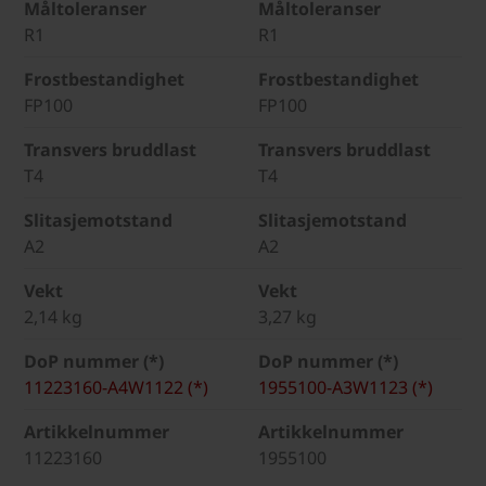
Måltoleranser
Måltoleranser
R1
R1
Frostbestandighet
Frostbestandighet
FP100
FP100
Transvers bruddlast
Transvers bruddlast
T4
T4
Slitasjemotstand
Slitasjemotstand
A2
A2
Vekt
Vekt
2,14 kg
3,27 kg
DoP nummer (*)
DoP nummer (*)
11223160-A4W1122 (*)
1955100-A3W1123 (*)
Artikkelnummer
Artikkelnummer
11223160
1955100