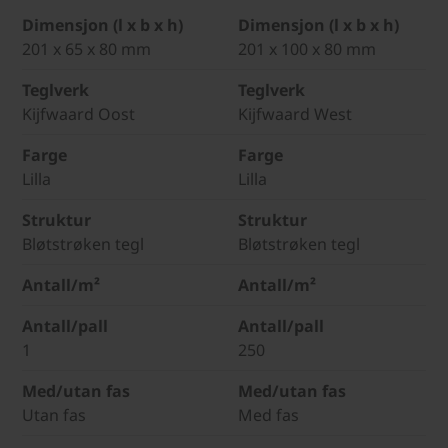
Dimensjon (l x b x h)
Dimensjon (l x b x h)
201 x 65 x 80 mm
201 x 100 x 80 mm
Teglverk
Teglverk
Kijfwaard Oost
Kijfwaard West
Farge
Farge
Lilla
Lilla
Struktur
Struktur
Bløtstrøken tegl
Bløtstrøken tegl
Antall/m²
Antall/m²
Antall/pall
Antall/pall
1
250
Med/utan fas
Med/utan fas
Utan fas
Med fas