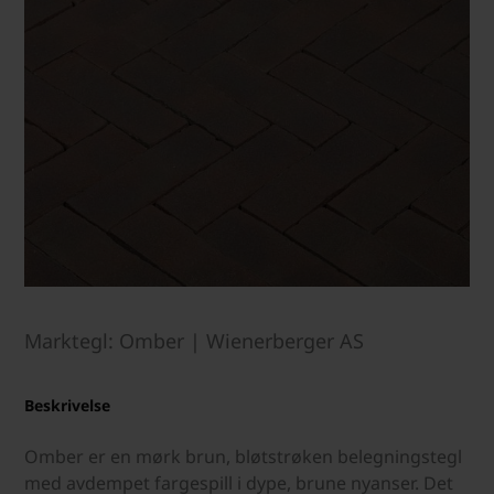
Marktegl: Omber | Wienerberger AS
Beskrivelse
Omber er en mørk brun, bløtstrøken belegningstegl
med avdempet fargespill i dype, brune nyanser. Det