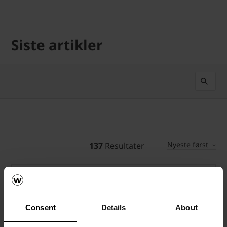
Siste artikler
Nyeste først
137
Resultater
Consent
Details
About