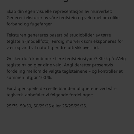
Skap din egen visuelle representasjon av murverket:
Generer teksturer av våre teglstein og velg mellom ulike
forband og fugefarger.
Teksturen genereres basert på studiobilder av tørre
teglstein (modellfoto). Ferdig murverk som eksponeres for
vær og vind vil naturlig endre uttrykk over tid.
Ønsker du å kombinere flere teglsteinstyper? Klikk på «Velg
teglstein» og gjør dine valg. Angi deretter prosentvis
fordeling mellom de valgte teglsteinene – og kontroller at
summen utgjør 100 %.
For å gjenspeile de reelle blandemulighetene ved våre
teglverk, anbefaler vi følgende fordelinger:
25/75, 50/50, 50/25/25 eller 25/25/25/25.