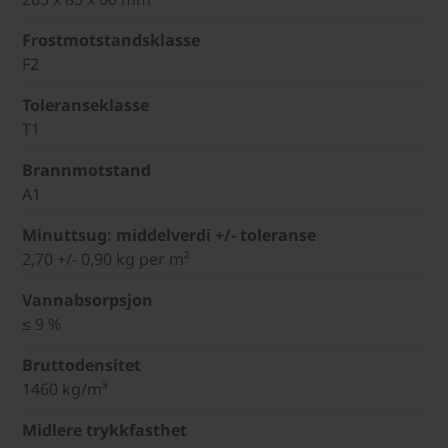
Frostmotstandsklasse
F2
Toleranseklasse
T1
Brannmotstand
A1
Minuttsug: middelverdi +/- toleranse
2,70 +/- 0,90 kg per m²
Vannabsorpsjon
≤ 9 %
Bruttodensitet
1460 kg/m³
Midlere trykkfasthet