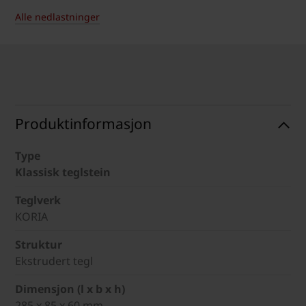
Alle nedlastninger
Produktinformasjon
Type
Klassisk teglstein
Teglverk
KORIA
Struktur
Ekstrudert tegl
Dimensjon (l x b x h)
285 x 85 x 60 mm