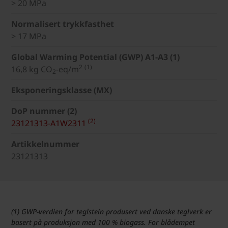
> 20 MPa
Normalisert trykkfasthet
> 17 MPa
Global Warming Potential (GWP) A1-A3 (1)
2
(1)
16,8 kg CO
-eq/m
2
Eksponeringsklasse (MX)
DoP nummer (2)
(2)
23121313-A1W2311
Artikkelnummer
23121313
(1) GWP-verdien for teglstein produsert ved danske teglverk er
basert på produksjon med 100 % biogass. For blådempet