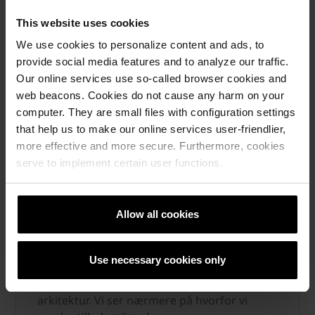
This website uses cookies
We use cookies to personalize content and ads, to
provide social media features and to analyze our traffic.
Our online services use so-called browser cookies and
web beacons. Cookies do not cause any harm on your
computer. They are small files with configuration settings
that help us to make our online services user-friendlier,
more effective and more secure. Furthermore, cookies
serve to implement certain user functions.
Arkitektur i en urolig tid – derfor
bygger vi i tegl
Allow all cookies
Teglstein
Use necessary cookies only
Klassiske detaljer, levende fasader og bygg
som skal vare i generasjoner preger dagens
arkitektur. Vi ser nærmere på hvorfor vi