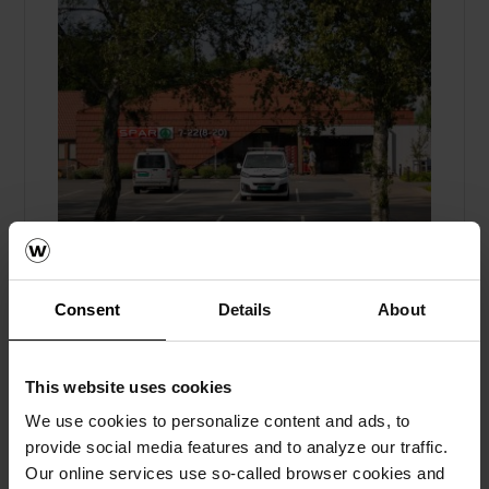
Offiserporten: tegl forbinder tak og
Consent
Details
About
fasade på ny butikk
Takstein, Bekledningstegl, Referanser
This website uses cookies
Spar-butikken ved Offiserporten i
We use cookies to personalize content and ads, to
Fredrikstad kombinerer moderne arkitektur
provide social media features and to analyze our traffic.
og historisk tilpasning med bekledningstegl
Our online services use so-called browser cookies and
fra Wienerberger på tak og fasade.