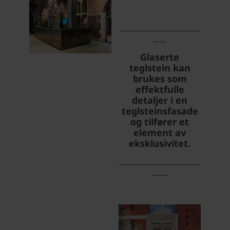
__________________________
____
Glaserte
teglstein kan
brukes som
effektfulle
detaljer i en
teglsteinsfasade
og tilfører et
element av
eksklusivitet.
__________________________
_____