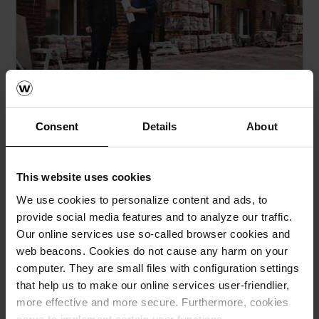
Kontakt oss!
Trenger du rådgivning om teglstein som egner
seg til mønstermurverk?
Consent
Details
About
Du finner vår kontaktinformasjon her
.
This website uses cookies
We use cookies to personalize content and ads, to
provide social media features and to analyze our traffic.
Our online services use so-called browser cookies and
web beacons. Cookies do not cause any harm on your
computer. They are small files with configuration settings
that help us to make our online services user-friendlier,
more effective and more secure. Furthermore, cookies