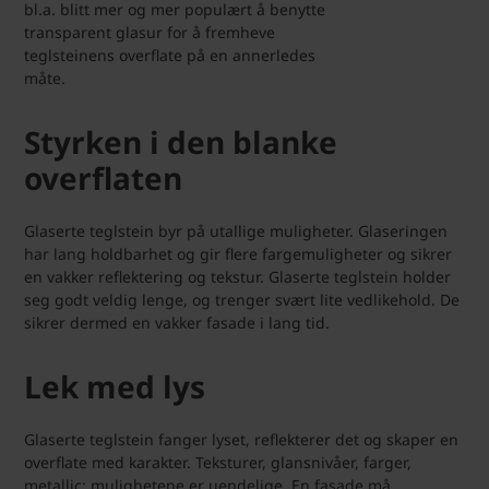
bl.a. blitt mer og mer populært å benytte
transparent glasur for å fremheve
teglsteinens overflate på en annerledes
måte.
Styrken i den blanke
overflaten
Glaserte teglstein byr på utallige muligheter. Glaseringen
har lang holdbarhet og gir flere fargemuligheter og sikrer
en vakker reflektering og tekstur. Glaserte teglstein holder
seg godt veldig lenge, og trenger svært lite vedlikehold. De
sikrer dermed en vakker fasade i lang tid.
Lek med lys
Glaserte teglstein fanger lyset, reflekterer det og skaper en
overflate med karakter. Teksturer, glansnivåer, farger,
metallic: mulighetene er uendelige. En fasade må