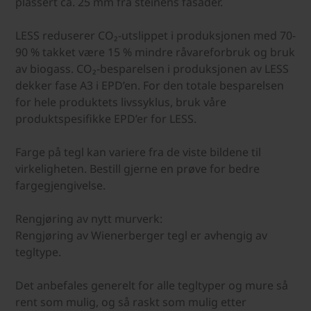
plassert ca. 25 mm fra steinens fasader.
LESS reduserer CO₂-utslippet i produksjonen med 70-
90 % takket være 15 % mindre råvareforbruk og bruk
av biogass. CO₂-besparelsen i produksjonen av LESS
dekker fase A3 i EPD’en. For den totale besparelsen
for hele produktets livssyklus, bruk våre
produktspesifikke EPD’er for LESS.
Farge på tegl kan variere fra de viste bildene til
virkeligheten. Bestill gjerne en prøve for bedre
fargegjengivelse.
Rengjøring av nytt murverk:
Rengjøring av Wienerberger tegl er avhengig av
tegltype.
Det anbefales generelt for alle tegltyper og mure så
rent som mulig, og så raskt som mulig etter