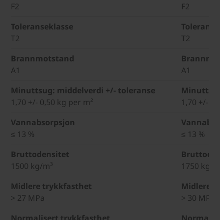
F2
F2
Toleranseklasse
Toleranse
T2
T2
Brannmotstand
Brannmo
A1
A1
Minuttsug: middelverdi +/- toleranse
Minuttsug
1,70 +/- 0,50 kg per m²
1,70 +/- 0
Vannabsorpsjon
Vannabso
≤ 13 %
≤ 13 %
Bruttodensitet
Bruttoden
1500 kg/m³
1750 kg/m
Midlere trykkfasthet
Midlere t
> 27 MPa
> 30 MPa
Normalisert trykkfasthet
Normalise