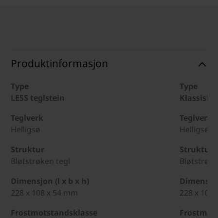
Produktinformasjon
Type
Type
LESS teglstein
Klassisk t
Teglverk
Teglverk
Helligsø
Helligsø
Struktur
Struktur
Bløtstrøken tegl
Bløtstrøke
Dimensjon (l x b x h)
Dimensjon 
228 x 108 x 54 mm
228 x 108
Frostmotstandsklasse
Frostmot