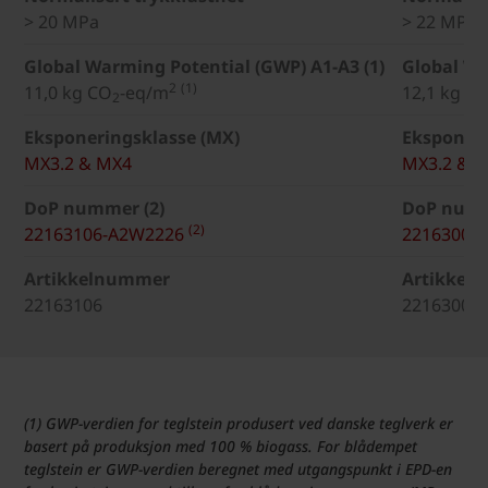
> 20 MPa
> 22 MPa
Global Warming Potential (GWP) A1-A3 (1)
Global Wa
2
(1)
11,0 kg CO
-eq/m
12,1 kg C
2
Eksponeringsklasse (MX)
Eksponeri
MX3.2 & MX4
MX3.2 & 
DoP nummer (2)
DoP numm
(2)
22163106-A2W2226
22163009
Artikkelnummer
Artikkel
22163106
22163009
(1) GWP-verdien for teglstein produsert ved danske teglverk er
basert på produksjon med 100 % biogass. For blådempet
teglstein er GWP-verdien beregnet med utgangspunkt i EPD-en