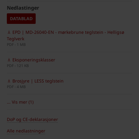
Nedlastinger
DATABLAD
EPD | MD-26040-EN - mørkebrune teglstein - Helligsø
Teglverk
PDF - 1 MB
Eksponeringsklasser
PDF - 121 KB
Brosjyre | LESS teglstein
PDF - 4 MB
... Vis mer (1)
DoP og CE-deklarasjoner
Alle nedlastninger