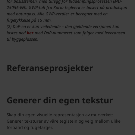
for basissteinen, med tillegg for blådempingsprosessen (MD-
25056-EN). GWP-tall fra Koria teglverk er basert på produksjon
med naturgass. Alle GWP-verdier er beregnet med en
fugetykkelse på 15 mm.
(2) DoP-en er kun veiledende – den gjeldende versjonen kan
lastes ned
her
med DoP-nummeret som følger med leveransen
til byggeplassen.
Referanseprosjekter
Generer din egen tekstur
Skap din egen visuelle representasjon av murverket:
Generer teksturer av våre teglstein og velg mellom ulike
forband og fugefarger.