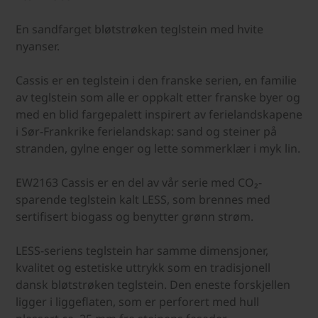
En sandfarget bløtstrøken teglstein med hvite
nyanser.
Cassis er en teglstein i den franske serien, en familie
av teglstein som alle er oppkalt etter franske byer og
med en blid fargepalett inspirert av ferielandskapene
i Sør-Frankrike ferielandskap: sand og steiner på
stranden, gylne enger og lette sommerklær i myk lin.
EW2163 Cassis er en del av vår serie med CO₂-
sparende teglstein kalt LESS, som brennes med
sertifisert biogass og benytter grønn strøm.
LESS-seriens teglstein har samme dimensjoner,
kvalitet og estetiske uttrykk som en tradisjonell
dansk bløtstrøken teglstein. Den eneste forskjellen
ligger i liggeflaten, som er perforert med hull