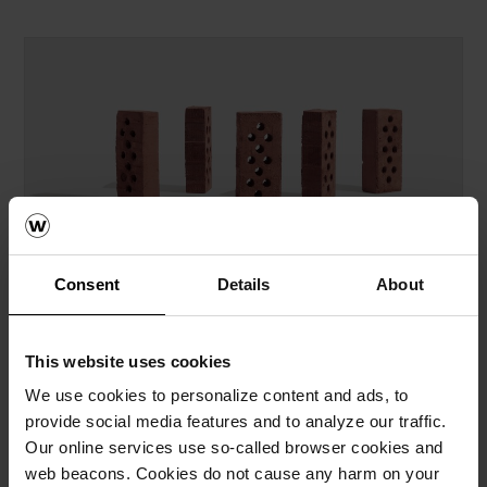
Consent
Details
About
LESS
CO2-sparende teglstein for fremtidens bygg
This website uses cookies
We use cookies to personalize content and ads, to
Vi har utviklet en CO
-sparende serie av
provide social media features and to analyze our traffic.
2
teglstein kalt LESS. Ved å redusere
Our online services use so-called browser cookies and
materialforbruket med 15 % og brenne
web beacons. Cookies do not cause any harm on your