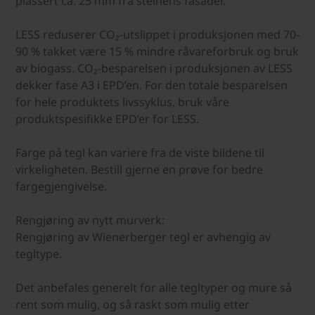
plassert ca. 25 mm fra steinens fasader.
LESS reduserer CO₂-utslippet i produksjonen med 70-
90 % takket være 15 % mindre råvareforbruk og bruk
av biogass. CO₂-besparelsen i produksjonen av LESS
dekker fase A3 i EPD’en. For den totale besparelsen
for hele produktets livssyklus, bruk våre
produktspesifikke EPD’er for LESS.
Farge på tegl kan variere fra de viste bildene til
virkeligheten. Bestill gjerne en prøve for bedre
fargegjengivelse.
Rengjøring av nytt murverk:
Rengjøring av Wienerberger tegl er avhengig av
tegltype.
Det anbefales generelt for alle tegltyper og mure så
rent som mulig, og så raskt som mulig etter