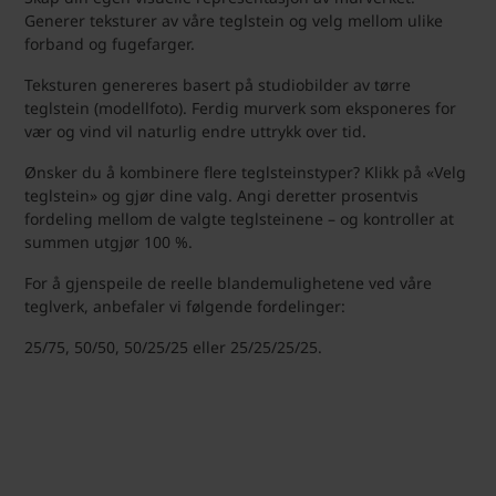
Generer teksturer av våre teglstein og velg mellom ulike
forband og fugefarger.
Teksturen genereres basert på studiobilder av tørre
teglstein (modellfoto). Ferdig murverk som eksponeres for
vær og vind vil naturlig endre uttrykk over tid.
Ønsker du å kombinere flere teglsteinstyper? Klikk på «Velg
teglstein» og gjør dine valg. Angi deretter prosentvis
fordeling mellom de valgte teglsteinene – og kontroller at
summen utgjør 100 %.
For å gjenspeile de reelle blandemulighetene ved våre
teglverk, anbefaler vi følgende fordelinger:
25/75, 50/50, 50/25/25 eller 25/25/25/25.