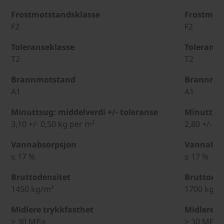
Frostmotstandsklasse
Frostmot
F2
F2
Toleranseklasse
Toleranse
T2
T2
Brannmotstand
Brannmo
A1
A1
Minuttsug: middelverdi +/- toleranse
Minuttsug
3,10 +/- 0,50 kg per m²
2,80 +/- 0
Vannabsorpsjon
Vannabso
≤ 17 %
≤ 17 %
Bruttodensitet
Bruttoden
1450 kg/m³
1700 kg/m
Midlere trykkfasthet
Midlere t
> 30 MPa
> 30 MPa