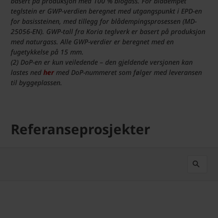
basert på produksjon med 100 % biogass. For blådempet
teglstein er GWP-verdien beregnet med utgangspunkt i EPD-en
for basissteinen, med tillegg for blådempingsprosessen (MD-
25056-EN). GWP-tall fra Koria teglverk er basert på produksjon
med naturgass. Alle GWP-verdier er beregnet med en
fugetykkelse på 15 mm.
(2) DoP-en er kun veiledende – den gjeldende versjonen kan
lastes ned
her
med DoP-nummeret som følger med leveransen
til byggeplassen.
Referanseprosjekter