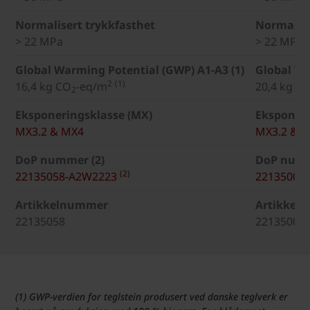
Normalisert trykkfasthet
Normalise
> 22 MPa
> 22 MPa
Global Warming Potential (GWP) A1-A3 (1)
Global Wa
2
(1)
16,4 kg CO
-eq/m
20,4 kg C
2
Eksponeringsklasse (MX)
Eksponeri
MX3.2 & MX4
MX3.2 & 
DoP nummer (2)
DoP numm
(2)
22135058-A2W2223
22135001
Artikkelnummer
Artikkel
22135058
22135001
(1) GWP-verdien for teglstein produsert ved danske teglverk er