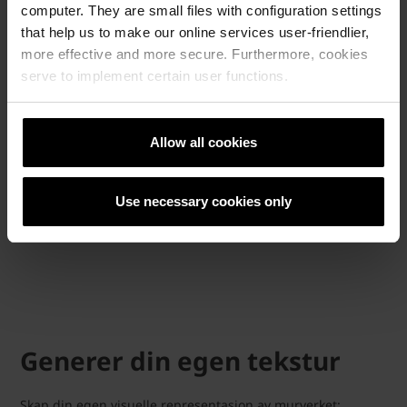
med sertifisert biogass reduserer vi CO
-
computer. They are small files with configuration settings
2
utslippet i produksjonen med 70-90 %,
that help us to make our online services user-friendlier,
sammenlignet med en tradisjonell teglstein
more effective and more secure. Furthermore, cookies
produsert med naturgass. CO
-besparelsen i
serve to implement certain user functions.
2
produksjonen av LESS dekker fase A3 i
EPD’en.
Allow all cookies
LES MER OM LESS HER
Use necessary cookies only
Generer din egen tekstur
Skap din egen visuelle representasjon av murverket: