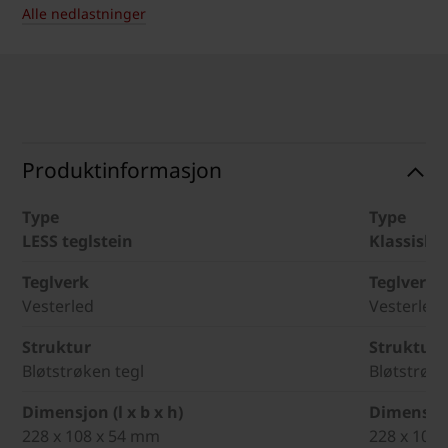
Alle nedlastninger
Produktinformasjon
Type
Type
LESS teglstein
Klassisk t
Teglverk
Teglverk
Vesterled
Vesterled
Struktur
Struktur
Bløtstrøken tegl
Bløtstrøke
Dimensjon (l x b x h)
Dimensjon 
228 x 108 x 54 mm
228 x 108