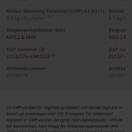
Global Warming Potential (GWP) A1-A3 (1)
Global Wa
2
(1)
6,5 kg CO
-eq/m
8,1 kg CO
2
2
Eksponeringsklasse (MX)
Eksponeri
MX3.2 & MX4
MX3.2 & 
DoP nummer (2)
DoP numm
(2)
22132176-A3W2223
22132143
Artikkelnummer
Artikkel
22132176
22132143
(1) GWP-verdien for teglstein produsert ved danske teglverk er
basert på produksjon med 100 % biogass. For blådempet
teglstein er GWP-verdien beregnet med utgangspunkt i EPD-en
for basissteinen, med tillegg for blådempingsprosessen (MD-