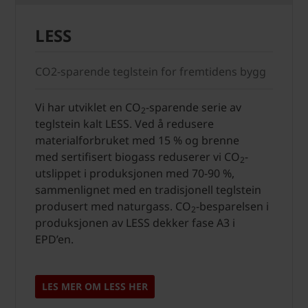
LESS
CO2-sparende teglstein for fremtidens bygg
Vi har utviklet en CO
-sparende serie av
2
teglstein kalt LESS. Ved å redusere
materialforbruket med 15 % og brenne
med sertifisert biogass reduserer vi CO
-
2
utslippet i produksjonen med 70-90 %,
sammenlignet med en tradisjonell teglstein
produsert med naturgass. CO
-besparelsen i
2
produksjonen av LESS dekker fase A3 i
EPD’en.
LES MER OM LESS HER