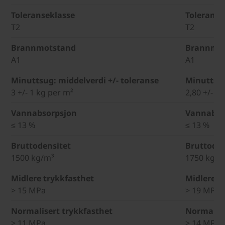
Toleranseklasse
Toleranse
T2
T2
Brannmotstand
Brannmo
A1
A1
Minuttsug: middelverdi +/- toleranse
Minuttsug
3 +/- 1 kg per m²
2,80 +/- 1
Vannabsorpsjon
Vannabso
≤ 13 %
≤ 13 %
Bruttodensitet
Bruttoden
1500 kg/m³
1750 kg/m
Midlere trykkfasthet
Midlere t
> 15 MPa
> 19 MPa
Normalisert trykkfasthet
Normalise
> 11 MPa
> 14 MPa