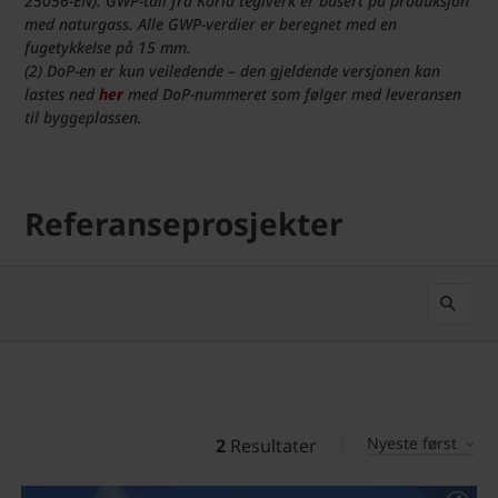
25056-EN). GWP-tall fra Koria teglverk er basert på produksjon
med naturgass. Alle GWP-verdier er beregnet med en
fugetykkelse på 15 mm.
(2) DoP-en er kun veiledende – den gjeldende versjonen kan
lastes ned
her
med DoP-nummeret som følger med leveransen
til byggeplassen.
Referanseprosjekter
Nyeste først
2
Resultater