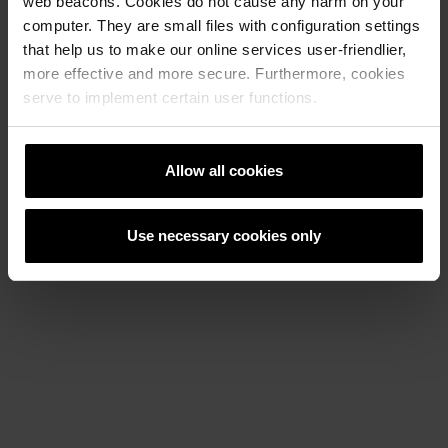
web beacons. Cookies do not cause any harm on your
computer. They are small files with configuration settings
For å gjenspeile de reelle blandemulighetene ved våre
teglverk, anbefaler vi følgende fordelinger:
that help us to make our online services user-friendlier,
more effective and more secure. Furthermore, cookies
25/75, 50/50, 50/25/25 eller 25/25/25/25.
serve to implement certain user functions.
Allow all cookies
Use necessary cookies only