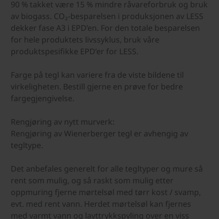
90 % takket være 15 % mindre råvareforbruk og bruk
av biogass. CO₂-besparelsen i produksjonen av LESS
dekker fase A3 i EPD’en. For den totale besparelsen
for hele produktets livssyklus, bruk våre
produktspesifikke EPD’er for LESS.
Farge på tegl kan variere fra de viste bildene til
virkeligheten. Bestill gjerne en prøve for bedre
fargegjengivelse.
Rengjøring av nytt murverk:
Rengjøring av Wienerberger tegl er avhengig av
tegltype.
Det anbefales generelt for alle tegltyper og mure så
rent som mulig, og så raskt som mulig etter
oppmuring fjerne mørtelsøl med tørr kost / svamp,
evt. med rent vann. Herdet mørtelsøl kan fjernes
med varmt vann og lavttrykkspyling over en viss