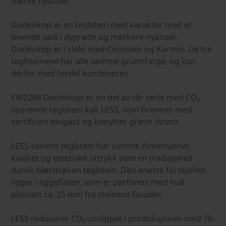
mørke nyanser.
Dodenkop er en teglstein med karakter, med et
levende spill i dyprøde og mørkere nyanser.
Dodenkop er i slekt med Cinnober og Karmin. De tre
teglsteinene har alle samme grunnfarge, og kan
derfor med fordel kombineres.
EW2288 Dodenkop er en del av vår serie med CO₂-
sparende teglstein kalt LESS, som brennes med
sertifisert biogass og benytter grønn strøm.
LESS-seriens teglstein har samme dimensjoner,
kvalitet og estetiske uttrykk som en tradisjonell
dansk bløtstrøken teglstein. Den eneste forskjellen
ligger i liggeflaten, som er perforert med hull
plassert ca. 25 mm fra steinens fasader.
LESS reduserer CO₂-utslippet i produksjonen med 70-