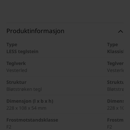
Produktinformasjon
Type
Type
LESS teglstein
Klassisk t
Teglverk
Teglverk
Vesterled
Vesterled
Struktur
Struktur
Bløtstrøken tegl
Bløtstrøke
Dimensjon (l x b x h)
Dimensjon 
228 x 108 x 54 mm
228 x 108
Frostmotstandsklasse
Frostmot
F2
F2