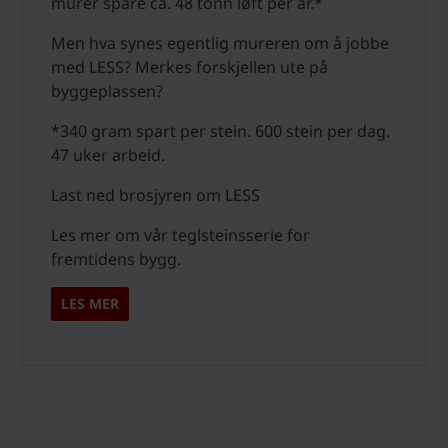
murer spare ca. 48 tonn løft per år.*
Men hva synes egentlig mureren om å jobbe
med LESS? Merkes forskjellen ute på
byggeplassen?
*340 gram spart per stein. 600 stein per dag.
47 uker arbeid.
Last ned brosjyren om LESS
Les mer om vår teglsteinsserie for
fremtidens bygg.
LES MER