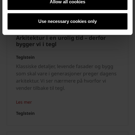
Allow all cookies
Use necessary cookies only
Arkitektur i en urolig tid – derfor
bygger vi i tegl
Teglstein
Klassiske detaljer, levende fasader og bygg
som skal vare i generasjoner preger dagens
arkitektur. Vi ser nærmere på hvorfor vi
vender tilbake til tegl.
Les mer
Teglstein